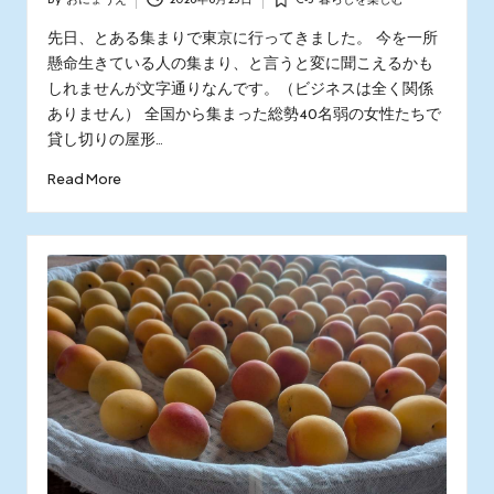
By
おにょうえ
2026年6月25日
C-3 暮らしを楽しむ
Posted
Posted
by
in
先日、とある集まりで東京に行ってきました。 今を一所
懸命生きている人の集まり、と言うと変に聞こえるかも
しれませんが文字通りなんです。（ビジネスは全く関係
ありません） 全国から集まった総勢40名弱の女性たちで
貸し切りの屋形…
Read More