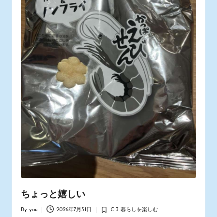
ス
タ
ッ
フ
の
日
常
あ
れ
こ
れ
ちょっと嬉しい
By
you
2026年7月31日
C-3 暮らしを楽しむ
Posted
Posted