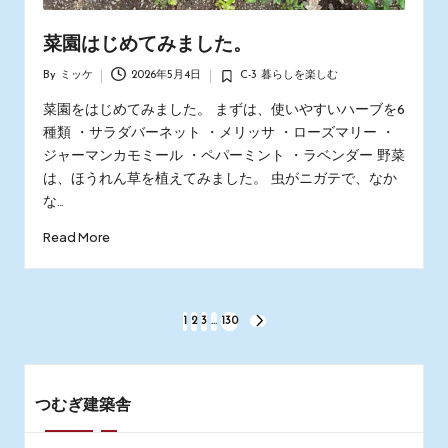
菜園はじめてみました。
By
ミッケ
2026年5月4日
C-3 暮らしを楽しむ
Posted
Posted
by
in
菜園をはじめてみました。 まずは、使いやすいハーブを6
種類 ・サラダバーネット ・メリッサ ・ローズマリー ・
ジャーマンカモミール ・ペパーミント ・ラベンダー 野菜
は、ほうれん草を植えてみました。 虫がニガテで、なか
な…
Read More
投
1
2
3
…
130
NEXT
PAGE
稿
の
つむぎ建築舎
ペ