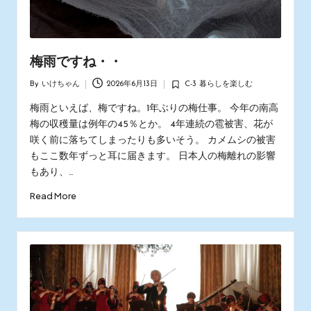
梅雨ですね・・
By
いけちゃん
2026年6月13日
C-3 暮らしを楽しむ
Posted
Posted
by
in
梅雨といえば、梅ですね。1年ぶりの梅仕事。 今年の南高
梅の収穫量は例年の45％とか。 4年連続の雹被害、花が
咲く前に落ちてしまったりも多いそう。 カメムシの被害
もここ数年ずっと耳に届きます。 日本人の梅離れの影響
もあり、…
Read More