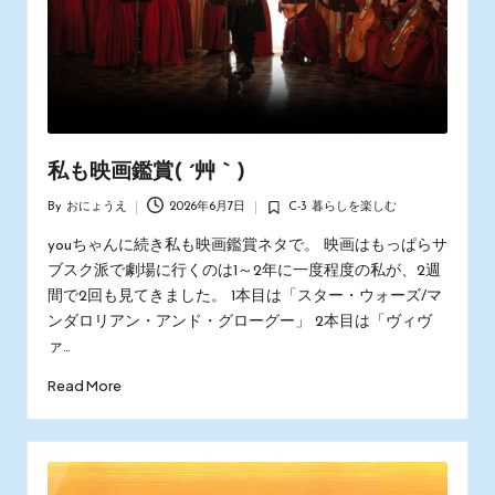
私も映画鑑賞( ´艸｀)
By
おにょうえ
2026年6月7日
C-3 暮らしを楽しむ
Posted
Posted
by
in
youちゃんに続き私も映画鑑賞ネタで。 映画はもっぱらサ
ブスク派で劇場に行くのは1～2年に一度程度の私が、2週
間で2回も見てきました。 1本目は「スター・ウォーズ/マ
ンダロリアン・アンド・グローグー」 2本目は「ヴィヴ
ァ…
Read More