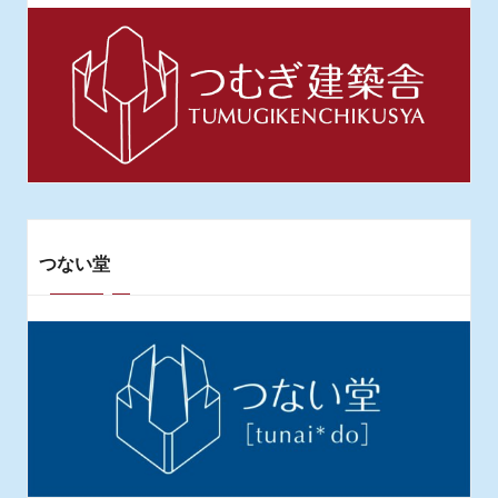
ー
ジ
送
り
つない堂