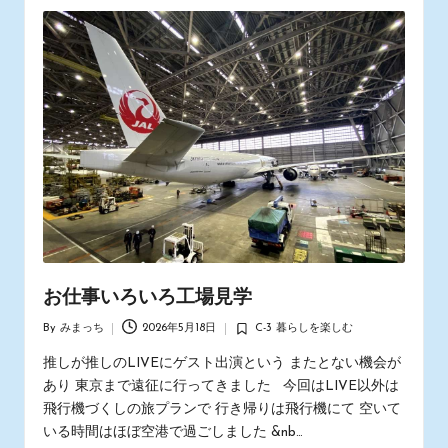
お仕事いろいろ工場見学
By
みまっち
2026年5月18日
C-3 暮らしを楽しむ
Posted
Posted
by
in
推しが推しのLIVEにゲスト出演という またとない機会が
あり 東京まで遠征に行ってきました 今回はLIVE以外は
飛行機づくしの旅プランで 行き帰りは飛行機にて 空いて
いる時間はほぼ空港で過ごしました &nb…