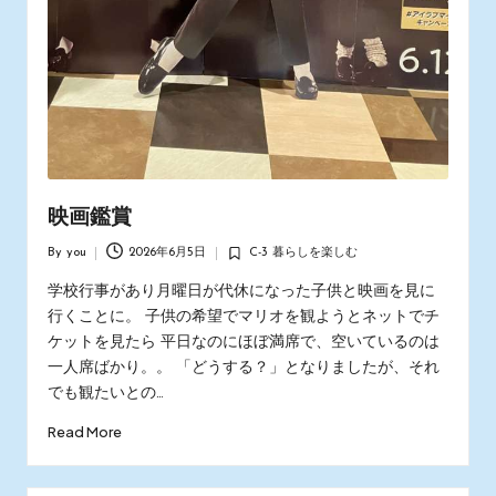
映画鑑賞
By
you
2026年6月5日
C-3 暮らしを楽しむ
Posted
Posted
by
in
学校行事があり月曜日が代休になった子供と映画を見に
行くことに。 子供の希望でマリオを観ようとネットでチ
ケットを見たら 平日なのにほぼ満席で、空いているのは
一人席ばかり。。 「どうする？」となりましたが、それ
でも観たいとの…
Read More