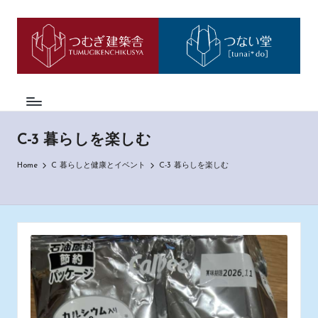
つ
神
Skip
戸
to
む
市
content
西
ぎ
区
日
の
も
記
の
C-3 暮らしを楽しむ
づ
く
Home
C 暮らしと健康とイベント
C-3 暮らしを楽しむ
り
工
務
店
「つ
む
ぎ
建
築
舎」