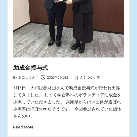
助成金授与式
By
おにょうえ
2026年3月3日
A-6 つない堂
Posted
Posted
by
in
3月3日 大和証券財団さんで助成金授与式が行われ出席
してきました。 しずく学習塾へのボランティア助成金を
採択していただきました。 兵庫県からは10団体が選ばれ
採択率はほぼ50%だそうです。 今回参加されていた団体
さんの中…
Read More