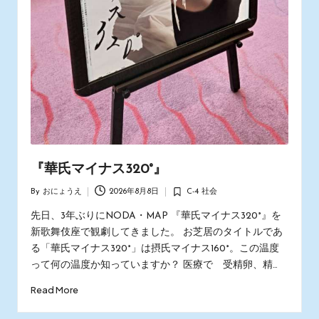
『華氏マイナス320°』
By
おにょうえ
2026年8月8日
C-4 社会
Posted
Posted
by
in
先日、3年ぶりにNODA・MAP 『華氏マイナス320°』を
新歌舞伎座で観劇してきました。 お芝居のタイトルであ
る「華氏マイナス320°」は摂氏マイナス160°。この温度
って何の温度か知っていますか？ 医療で 受精卵、精…
Read More