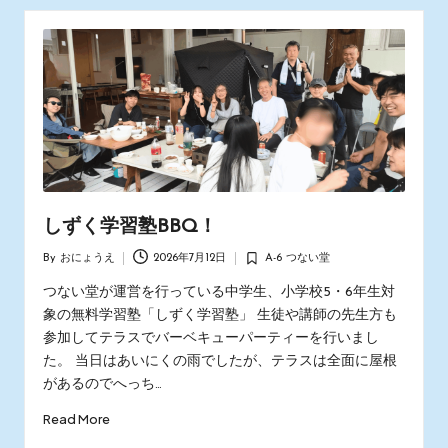
しずく学習塾BBQ！
By
おにょうえ
2026年7月12日
A-6 つない堂
Posted
Posted
by
in
つない堂が運営を行っている中学生、小学校5・6年生対
象の無料学習塾「しずく学習塾」 生徒や講師の先生方も
参加してテラスでバーベキューパーティーを行いまし
た。 当日はあいにくの雨でしたが、テラスは全面に屋根
があるのでへっち…
Read More