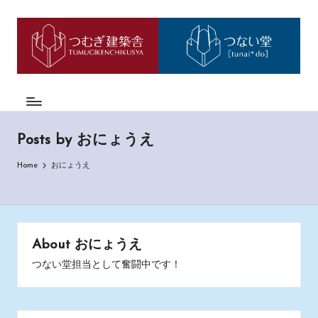
つ
神
Skip
戸
to
む
市
content
西
ぎ
区
日
の
も
記
の
Posts by おにょうえ
づ
く
Home
おにょうえ
り
工
務
店
「つ
About おにょうえ
む
つない堂担当として奮闘中です！
ぎ
建
築
舎」