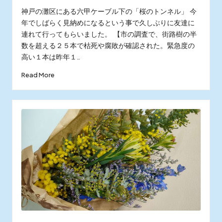
by
in
神戸の灘区にある六甲ケーブル下の「桜のトンネル」 今
年でしばらく見納めになるという事で久しぶりに友達に
連れて行ってもらいました。 【市の調査で、街路樹の半
数を超える２５本で枯死や腐敗が確認された。緊急度の
高い１本は昨年１…
Read More