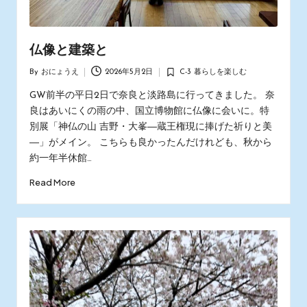
仏像と建築と
By
おにょうえ
2026年5月2日
C-3 暮らしを楽しむ
Posted
Posted
by
in
GW前半の平日2日で奈良と淡路島に行ってきました。 奈
良はあいにくの雨の中、国立博物館に仏像に会いに。特
別展「神仏の山 吉野・大峯―蔵王権現に捧げた祈りと美
―」がメイン。 こちらも良かったんだけれども、秋から
約一年半休館…
Read More