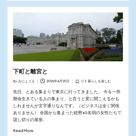
下町と離宮と
By
おにょうえ
2026年6月25日
C-3 暮らしを楽しむ
Posted
Posted
by
in
先日、とある集まりで東京に行ってきました。 今を一所
懸命生きている人の集まり、と言うと変に聞こえるかも
しれませんが文字通りなんです。（ビジネスは全く関係
ありません） 全国から集まった総勢40名弱の女性たちで
貸し切りの屋形…
Read More