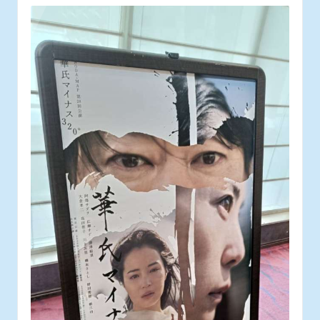
ス
タ
ッ
フ
の
日
常
あ
れ
こ
れ