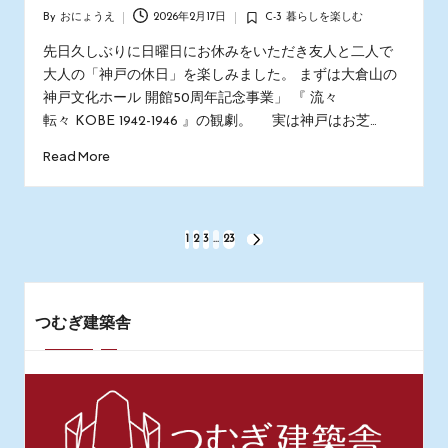
By
おにょうえ
2026年2月17日
C-3 暮らしを楽しむ
Posted
Posted
by
in
先日久しぶりに日曜日にお休みをいただき友人と二人で
大人の「神戸の休日」を楽しみました。 まずは大倉山の
神戸文化ホール 開館50周年記念事業」 『 流々
転々 KOBE 1942-1946 』の観劇。 実は神戸はお芝…
Read More
投
1
2
3
…
23
NEXT
PAGE
稿
の
つむぎ建築舎
ペ
ー
ジ
送