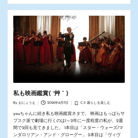
私も映画鑑賞( ´艸｀)
By
おにょうえ
2026年6月7日
C-3 暮らしを楽しむ
Posted
Posted
by
in
youちゃんに続き私も映画鑑賞ネタで。 映画はもっぱらサ
ブスク派で劇場に行くのは1～2年に一度程度の私が、2週
間で2回も見てきました。 1本目は「スター・ウォーズ/マ
ンダロリアン・アンド・グローグー」 2本目は「ヴィヴ