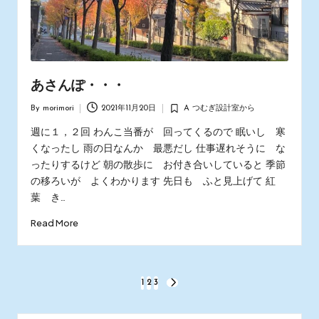
あさんぽ・・・
By
morimori
2021年11月20日
A つむぎ設計室から
Posted
Posted
by
in
週に１，２回 わんこ当番が 回ってくるので 眠いし 寒
くなったし 雨の日なんか 最悪だし 仕事遅れそうに な
ったりするけど 朝の散歩に お付き合いしていると 季節
の移ろいが よくわかります 先日も ふと見上げて 紅
葉 き…
Read More
投
1
2
3
NEXT
PAGE
稿