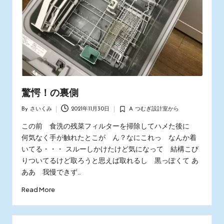
ス
タ
ッ
フ
の
日
常
あ
れ
驚愕！の裏側
こ
By
さいくみ
2021年11月30日
A つむぎ設計室から
れ
Posted
Posted
by
in
この前 食洗の残菜フィルターを掃除してハメた後に
何気なく手が触れたとこが ん？なにこれっ なんか着
いてる・・・ スルーしかけたけど気になって 結構こび
りついてるけど取ろうと思えば取れるし 黒っぽくて あ
ああ 我慢できず…
Read More