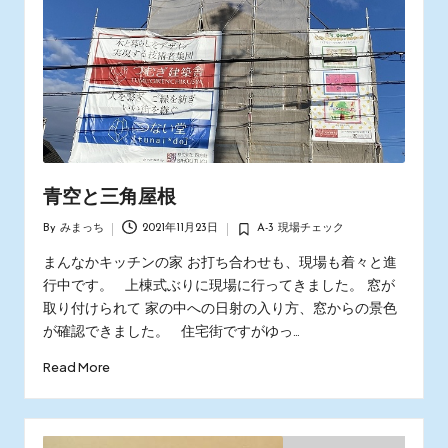
青空と三角屋根
By
みまっち
2021年11月23日
A-3 現場チェック
Posted
Posted
by
in
まんなかキッチンの家 お打ち合わせも、現場も着々と進
行中です。 上棟式ぶりに現場に行ってきました。 窓が
取り付けられて 家の中への日射の入り方、窓からの景色
が確認できました。 住宅街ですがゆっ…
Read More