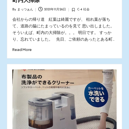
町内大掃除
By
まっつぁん
2021年11月26日
C-4 社会
Posted
Posted
by
in
会社からの帰り道 紅葉は綺麗ですが、 枯れ葉が落ち
て、道路の脇にたまっているのを見て 思い出しました。
そういえば、町内の大掃除が。。。 明日です。 すっか
り、忘れていました。 先日、ご依頼のあったとある町…
Read More