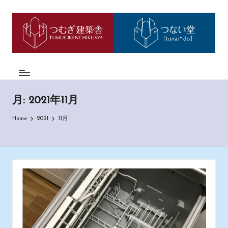
つ
神
Skip
戸
to
む
市
content
西
ぎ
区
日
の
も
記
の
月:
2021年11月
づ
く
Home
2021
11月
り
工
務
店
「つ
む
ぎ
建
築
舎」