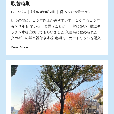
取替時期
By
さいくみ
2021年11月21日
A つむぎ設計室から
Posted
Posted
by
in
いつの間にか１５年以上が過ぎていて １０年も１５年
も２０年も 早いっ と思うことが 非常に多い 最近キ
ッチン水栓交換してもらいました 入居時に勧められた
タカギ の浄水器付き水栓 定期的にカートリッジを購入…
Read More