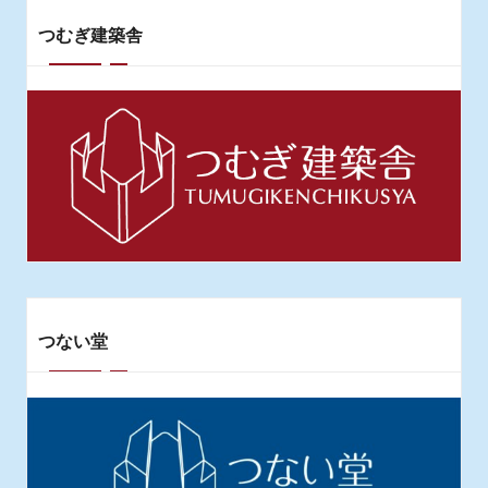
の
つむぎ建築舎
ペ
ー
ジ
送
り
つない堂