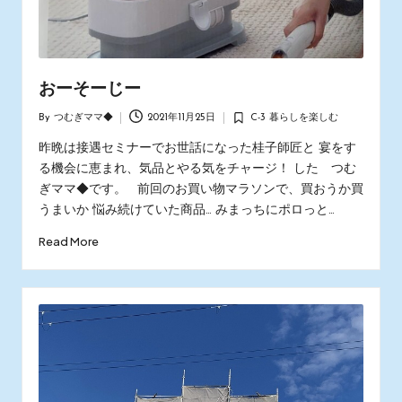
おーそーじー
By
つむぎママ◆
2021年11月25日
C-3 暮らしを楽しむ
Posted
Posted
by
in
昨晩は接遇セミナーでお世話になった桂子師匠と 宴をす
る機会に恵まれ、気品とやる気をチャージ！ した つむ
ぎママ◆です。 前回のお買い物マラソンで、買おうか買
うまいか 悩み続けていた商品… みまっちにポロっと…
Read More