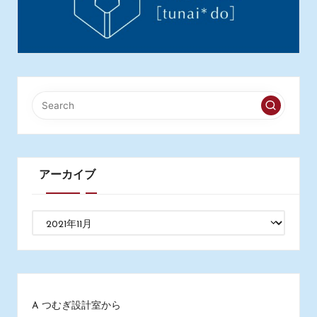
アーカイブ
ア
ー
カ
イ
ブ
A つむぎ設計室から