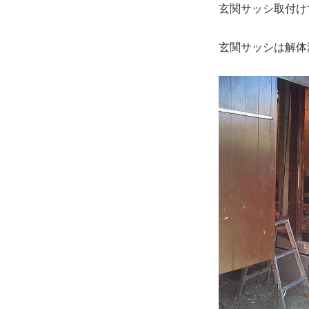
工
玄関サッシ取付け
２
３
日
玄関サッシは解体
目。
に