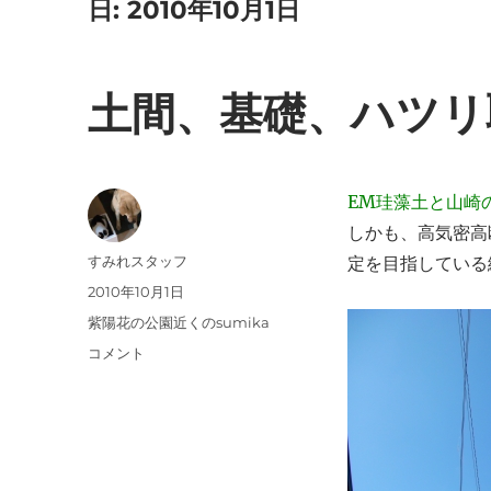
日:
2010年10月1日
土間、基礎、ハツリ
EM珪藻土と山崎
しかも、高気密高
投
すみれスタッフ
定を目指している
稿
投
2010年10月1日
者
稿
カ
紫陽花の公園近くのsumika
日:
テ
土
コメント
ゴ
間、
リ
基
ー
礎、
ハ
ツ
リ