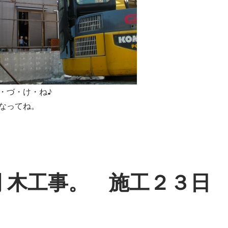
・づ・け・ね♪
なってね。
関 木工事。 施工２３日