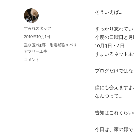
そういえば…
投
すみれスタッフ
すっかり忘れてい
稿
投
2010年10月1日
今度の日曜日と月
者
稿
カ
垂水区Y様邸 耐震補強＆バリ
10月3日・4日
日:
テ
アフリー工事
すまいるネット主
ゴ
広
コメント
リ
縁
ー
ブログだけではな
基
礎
工
僕にも会えますよ
事
なんつって…
玄
関
木
告知はこれくらい
工
事。
施
今日は、家の顔で