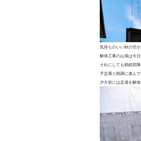
取
り。
に
気持ちのいい秋の空が
解体工事の山場は今日
それにしても精鋭部隊
予定通り順調に進んで
夕方前には足場を解体