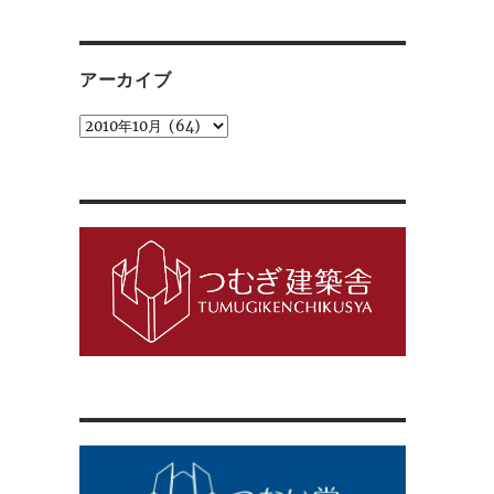
ゴ
リ
ー
アーカイブ
ア
ー
カ
イ
ブ