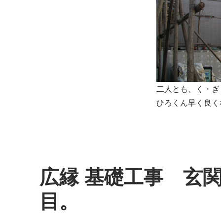
二人とも、く・ぎ
ひろくん早く良く
広縁 基礎工事 玄
目。