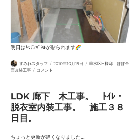
明日はｷｯﾁﾝﾊﾟﾈﾙが貼られます
投
投
カ
すみれスタッフ
2010年10月19日
垂水区H様邸 ほぼ全
稿
稿
テ
工
面改装工事
コメント
者
日:
ゴ
事
リ
20
ー
日
LDK 廊下 木工事。 ﾄｲﾚ・
目
♪
脱衣室内装工事。 施工３８
に
日目。
ちょっと更新が遅くなりました…