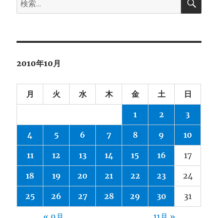
索
ﾄ
索:
ｲ
ﾚ・
脱
衣
室
2010年10月
内
装
工
月
火
水
木
金
土
日
事。
施
1
2
3
工
３
4
5
6
7
8
9
10
８
日
11
12
13
14
15
16
17
目。
に
18
19
20
21
22
23
24
25
26
27
28
29
30
31
« 9月
11月 »