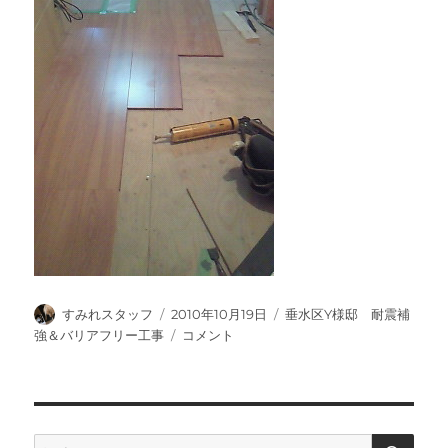
投
投
カ
すみれスタッフ
2010年10月19日
垂水区Y様邸 耐震補
稿
稿
テ
LDK
強＆バリアフリー工事
コメント
者
日:
ゴ
廊
リ
下
ー
木
工
事。
検
検