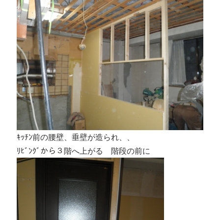
ｷｯﾁﾝ前の腰壁、垂壁が造られ、、
ﾘﾋﾞﾝｸﾞから３階へ上がる 階段の前に