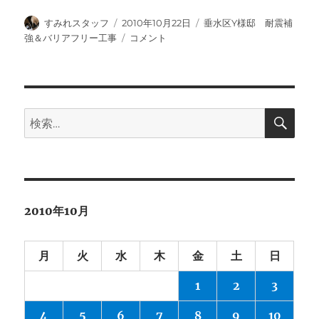
投
投
カ
すみれスタッフ
2010年10月22日
垂水区Y様邸 耐震補
稿
稿
テ
廊
強＆バリアフリー工事
コメント
者
日:
ゴ
下・
リ
リ
ー
ビ
ン
グ
検
検
索
木
索:
工
事。
ﾄ
ｲ
ﾚ
2010年10月
設
備
工
月
火
水
木
金
土
日
事
施
1
2
3
工
４
4
5
6
7
8
9
10