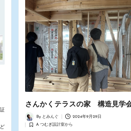
さんかくテラスの家 構造見学
証
By
とみんぐ
2024年9月29日
！
Posted
A つむぎ設計室から
ど
by
Posted