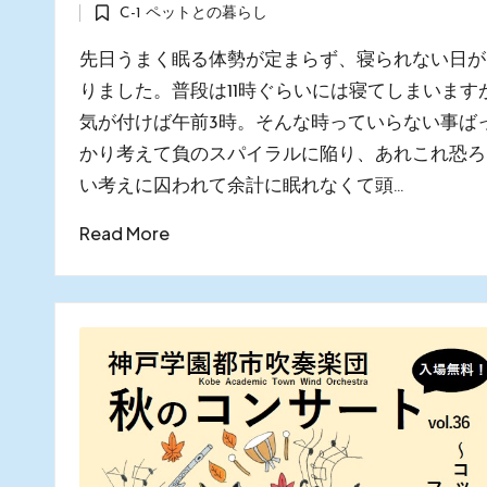
C-1 ペットとの暮らし
by
Posted
in
先日うまく眠る体勢が定まらず、寝られない日が
りました。普段は11時ぐらいには寝てしまいます
気が付けば午前3時。そんな時っていらない事ば
かり考えて負のスパイラルに陥り、あれこれ恐ろ
い考えに囚われて余計に眠れなくて頭…
Read More