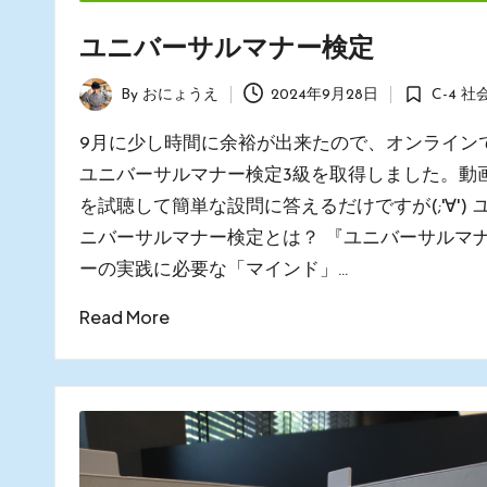
ユニバーサルマナー検定
By
おにょうえ
2024年9月28日
C-4 社
Posted
Posted
by
in
9月に少し時間に余裕が出来たので、オンライン
ユニバーサルマナー検定3級を取得しました。動
を試聴して簡単な設問に答えるだけですが(;'∀') 
ニバーサルマナー検定とは？ 『ユニバーサルマ
ーの実践に必要な「マインド」…
Read More