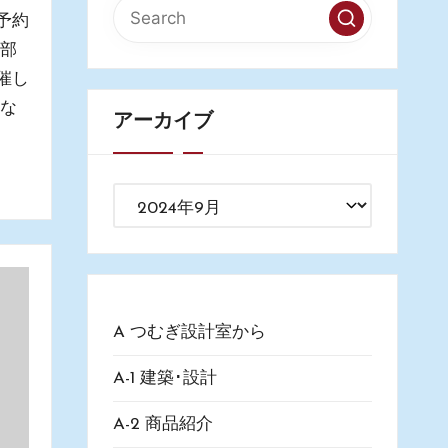
予約
内部
催し
ちな
アーカイブ
ア
ー
カ
イ
ブ
A つむぎ設計室から
A-1 建築･設計
A-2 商品紹介