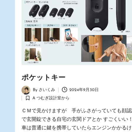
建
築
舎」
ス
タ
ッ
フ
の
日
常
ポケットキー
あ
By
さいくみ
2024年9月30日
れ
Posted
A つむぎ設計室から
こ
by
Posted
れ
in
ＣＭで見かけますが 手がふさがっていても顔認
で玄開錠できる自宅の玄関ドアとか すごくいい
車は普通に鍵を携帯していたらエンジンかかるけ