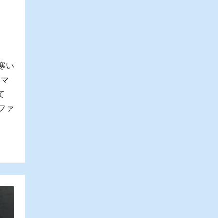
寒い
ママ
て
ファ