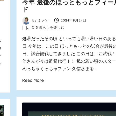
今年 最後のほっともっとフィー
ド
By
ミッケ
2024年9月24日
Posted
C-3 暮らしを楽しむ
by
Posted
in
処暑だったその頃 といっても暑い暑い日のあ
ル
日 今年は、この日 ほっともっとの試合が最後
神
日、試合観戦してきました この日は、西武戦！
ご
信さんが今は監督代行！！ 私の若い頃のスタ
ル
めっちゃくっちゃファン 久信さまを…
Read More