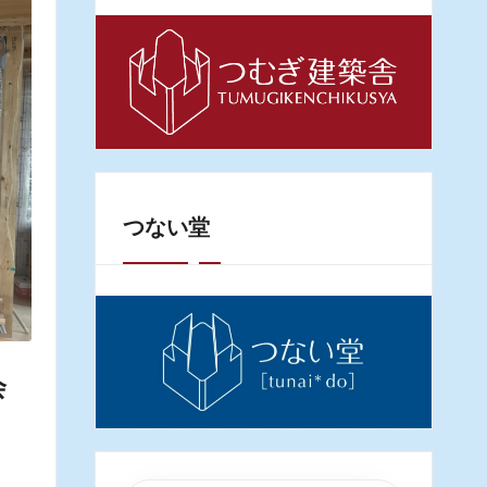
つない堂
会