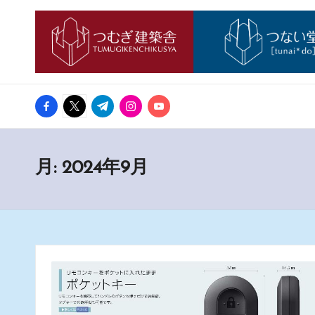
つ
神
Skip
戸
む
to
市
西
content
ぎ
区
facebook.com
twitter.com
t.me
instagram.com
youtube.com
日
の
も
記
の
月:
2024年9月
づ
く
り
工
務
店
「つ
む
ぎ