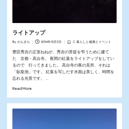
ライトアップ
By
がんきち
2019年12月3日
C 暮らしと健康とイベント
Posted
Posted
by
in
豊臣秀吉の正室ねねが、秀吉の菩提を弔うために建て
た 京都・高台寺。 夜間の紅葉をライトアップをしてい
るので 行ってきました。 高台寺の夜の見所、それは
「臥龍池」です。 紅葉を写しだす水面は美しく、時間を
忘れる光景です。 …
Read More