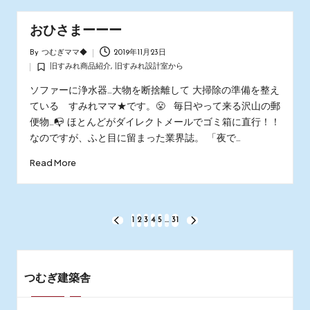
おひさまーーー
By
つむぎママ◆
2019年11月23日
Posted
旧すみれ商品紹介
,
旧すみれ設計室から
by
Posted
in
ソファーに浄水器…大物を断捨離して 大掃除の準備を整え
ている すみれママ★です。😤 毎日やって来る沢山の郵
便物…📭 ほとんどがダイレクトメールでゴミ箱に直行！！
なのですが、ふと目に留まった業界誌。 「夜で…
Read More
投
1
2
3
4
5
…
31
PREVIOUS
NEXT
PAGE
PAGE
稿
の
つむぎ建築舎
ペ