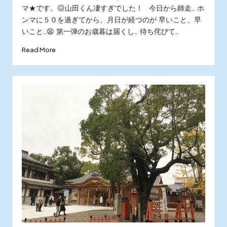
マ★です。😖山田くん凄すぎでした！ 今日から師走… ホ
ンマに５０を過ぎてから、月日が経つのが 早いこと、早
いこと…😫 第一弾のお歳暮は届くし… 待ち侘びて…
Read More