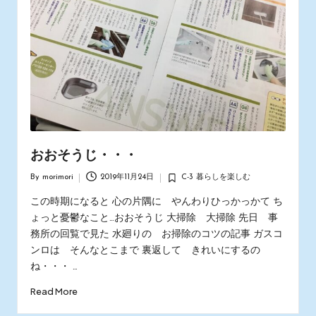
おおそうじ・・・
By
morimori
2019年11月24日
C-3 暮らしを楽しむ
Posted
Posted
by
in
この時期になると 心の片隅に やんわりひっかっかて ち
ょっと憂鬱なこと…おおそうじ 大掃除 大掃除 先日 事
務所の回覧で見た 水廻りの お掃除のコツの記事 ガスコ
ンロは そんなとこまで 裏返して きれいにするの
ね・・・ …
Read More