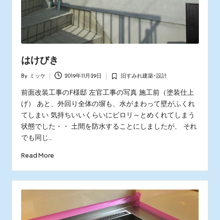
はけびき
By
ミッケ
2019年11月29日
旧すみれ建築･設計
Posted
Posted
by
in
前面改装工事のF様邸 左官工事の写真 施工前（塗装仕上
げ） あと、外回り全体の塀も、水がまわって壁がふくれ
てしまい 気持ちいいくらいにピロリ～とめくれてしまう
状態でした・・ 土間を防水することにしましたが、 それ
でも同じ…
Read More