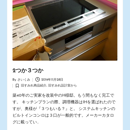
2つか３つか
By
さいくみ
2019年11月28日
Posted
旧すみれ商品紹介
,
旧すみれ設計室から
by
Posted
in
築40年のご実家を改装中のH様邸。もう間もなく完工で
す。 キッチンプランの際、調理機器はIHを選ばれたので
すが、奥様が『３つもいる？』と。 システムキッチンの
ビルトインコンロは３口が一般的です。メーカーカタロ
グに載ってい…