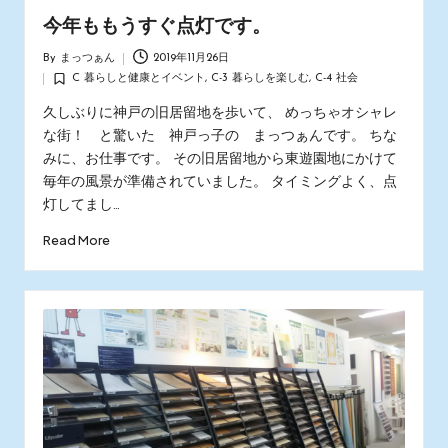
今年ももうすぐ点灯です。
By
まっつぁん
2019年11月26日
Posted
C 暮らしと健康とイベント
,
C-3 暮らしを楽しむ
,
C-4 社会
by
Posted
in
久しぶりに神戸の旧居留地を歩いて、 めっちゃオシャレ
な街！ と驚いた 神戸っ子の まっつぁんです。 ちな
みに、お仕事です。 その旧居留地から東遊園地にかけて
毎年の風景が準備されていました。 タイミングよく、点
灯してまし…
Read More