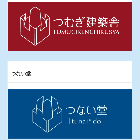
ー
ジ
送
り
つない堂