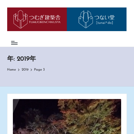
つ
神
Skip
戸
to
む
市
content
西
ぎ
区
日
の
も
記
の
年:
2019年
づ
く
Home
2019
Page 3
り
工
務
店
「つ
む
ぎ
建
築
舎」