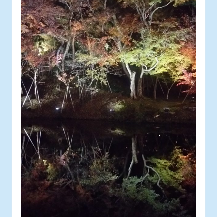
ス
タ
ッ
フ
の
日
常
あ
れ
こ
れ