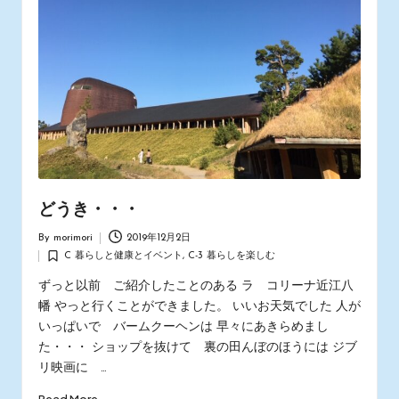
どうき・・・
By
morimori
2019年12月2日
Posted
C 暮らしと健康とイベント
,
C-3 暮らしを楽しむ
by
Posted
in
ずっと以前 ご紹介したことのある ラ コリーナ近江八
幡 やっと行くことができました。 いいお天気でした 人が
いっぱいで バームクーヘンは 早々にあきらめまし
た・・・ ショップを抜けて 裏の田んぼのほうには ジブ
リ映画に …