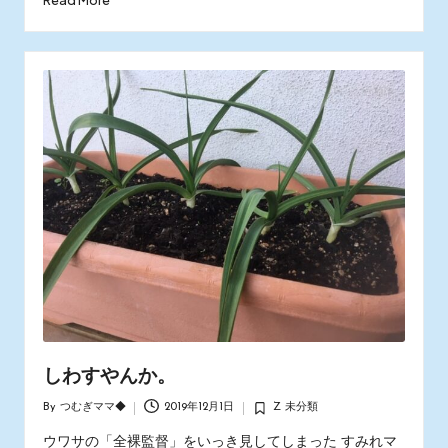
Read More
しわすやんか。
By
つむぎママ◆
2019年12月1日
Z 未分類
Posted
Posted
by
in
ウワサの「全裸監督」をいっき見してしまった すみれマ