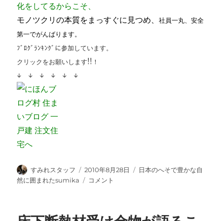
化をしてるからこそ、
モノツクリの本質をまっすぐに見つめ、
社員一丸、安全
第一でがんばります。
ﾌﾞﾛｸﾞﾗﾝｷﾝｸﾞに参加しています。
クリックをお願いします!!！
↓ ↓ ↓ ↓ ↓ ↓
投
投
カ
すみれスタッフ
2010年8月28日
日本のへそで豊かな自
稿
稿
テ
筋
然に囲まれたsumika
コメント
者
日:
ゴ
交
リ
い
ー
金
物、