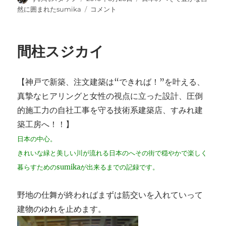
稿
稿
テ
外
然に囲まれたsumika
コメント
者
日:
ゴ
部
リ
構
ー
造
間柱スジカイ
用
合
板
【神戸で新築、注文建築は“できれば！”を叶える、
に
真摯なヒアリングと女性の視点に立った設計、圧倒
的施工力の自社工事を守る技術系建築店、すみれ建
築工房へ！！】
日本の中心。
きれいな緑と美しい川が流れる日本のへその街で穏やかで楽しく
暮らすためのsumikaが出来るまでの記録です。
野地の仕舞が終わればまずは筋交いを入れていって
建物のゆれを止めます。