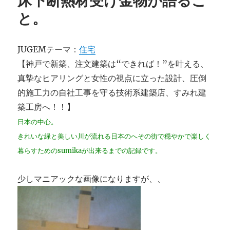
床下断熱材受け金物が語るこ
火
と。
打
ち
金
JUGEMテーマ：
住宅
物。
【神戸で新築、注文建築は“できれば！”を叶える、
に
真摯なヒアリングと女性の視点に立った設計、圧倒
的施工力の自社工事を守る技術系建築店、すみれ建
築工房へ！！】
日本の中心。
きれいな緑と美しい川が流れる日本のへその街で穏やかで楽しく
暮らすためのsumikaが出来るまでの記録です。
少しマニアックな画像になりますが、、