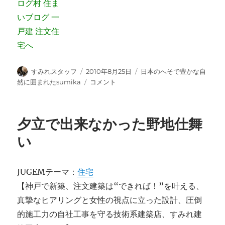
投
投
カ
すみれスタッフ
2010年8月25日
日本のへそで豊かな自
稿
稿
テ
間
然に囲まれたsumika
コメント
者
日:
ゴ
柱
リ
ス
ー
ジ
夕立で出来なかった野地仕舞
カ
イ
い
に
JUGEMテーマ：
住宅
【神戸で新築、注文建築は“できれば！”を叶える、
真摯なヒアリングと女性の視点に立った設計、圧倒
的施工力の自社工事を守る技術系建築店、すみれ建