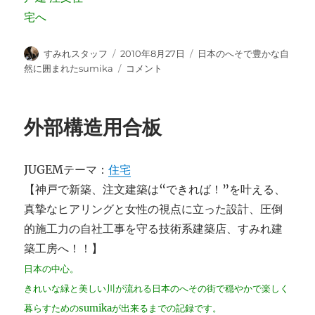
投
投
カ
すみれスタッフ
2010年8月27日
日本のへそで豊かな自
稿
稿
テ
床
然に囲まれたsumika
コメント
者
日:
ゴ
下
リ
断
ー
熱
外部構造用合板
材
受
け
JUGEMテーマ：
住宅
金
物
【神戸で新築、注文建築は“できれば！”を叶える、
が
真摯なヒアリングと女性の視点に立った設計、圧倒
語
的施工力の自社工事を守る技術系建築店、すみれ建
る
こ
築工房へ！！】
と。
日本の中心。
に
きれいな緑と美しい川が流れる日本のへその街で穏やかで楽しく
暮らすためのsumikaが出来るまでの記録です。