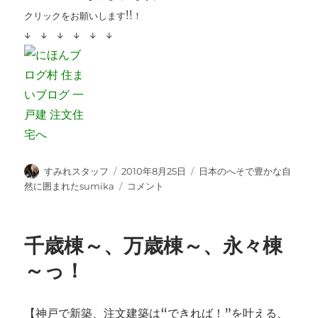
クリックをお願いします!!！
↓ ↓ ↓ ↓ ↓ ↓
投
投
カ
すみれスタッフ
2010年8月25日
日本のへそで豊かな自
稿
稿
テ
夕
然に囲まれたsumika
コメント
者
日:
ゴ
立
リ
で
ー
出
千歳棟～、万歳棟～、永々棟
来
な
～っ！
か
っ
た
【神戸で新築、注文建築は“できれば！”を叶える、