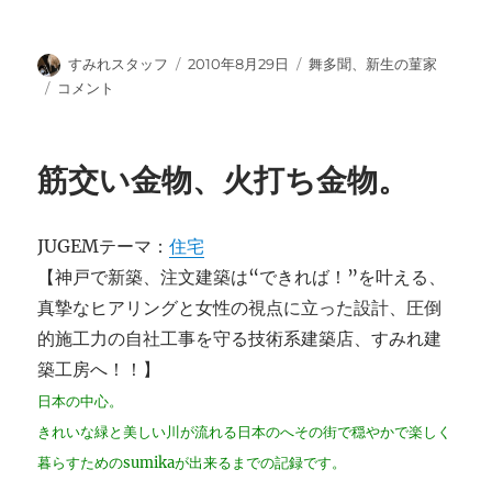
投
投
カ
すみれスタッフ
2010年8月29日
舞多聞、新生の菫家
稿
稿
テ
WEB
コメント
者
日:
ゴ
内
リ
覧
ー
会
筋交い金物、火打ち金物。
④
に
JUGEMテーマ：
住宅
【神戸で新築、注文建築は“できれば！”を叶える、
真摯なヒアリングと女性の視点に立った設計、圧倒
的施工力の自社工事を守る技術系建築店、すみれ建
築工房へ！！】
日本の中心。
きれいな緑と美しい川が流れる日本のへその街で穏やかで楽しく
暮らすためのsumikaが出来るまでの記録です。