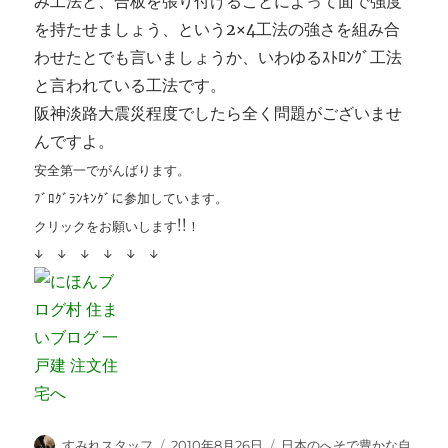
み工法と、合板を張り付けることによって面で強度
を持たせましょう、という2×4工法の強さを組み合
わせたとでも言いましょうか、いわゆるｽﾄﾛﾝｸﾞ工法
と言われている工法です。
阪神淡路大震災程度でしたら全く問題がございませ
んですよ。
安全第一でがんばります。
ﾌﾞﾛｸﾞﾗﾝｷﾝｸﾞに参加しています。
クリックをお願いします!!！
↓ ↓ ↓ ↓ ↓ ↓
投
投
カ
すみれスタッフ
2010年8月26日
日本のへそで豊かな自