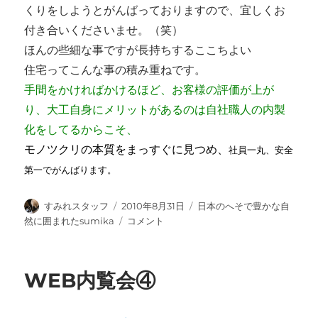
くりをしようとがんばっておりますので、宜しくお
付き合いくださいませ。（笑）
ほんの些細な事ですが長持ちするここちよい
住宅ってこんな事の積み重ねです。
手間をかければかけるほど、お客様の評価が上が
り、大工自身にメリットがあるのは自社職人の内製
化をしてるからこそ、
モノツクリの本質をまっすぐに見つめ、
社員一丸、安全
第一でがんばります。
投
投
カ
すみれスタッフ
2010年8月31日
日本のへそで豊かな自
稿
稿
テ
サ
然に囲まれたsumika
コメント
者
日:
ゴ
ッ
リ
シ
ー
取
WEB内覧会④
り
付
け