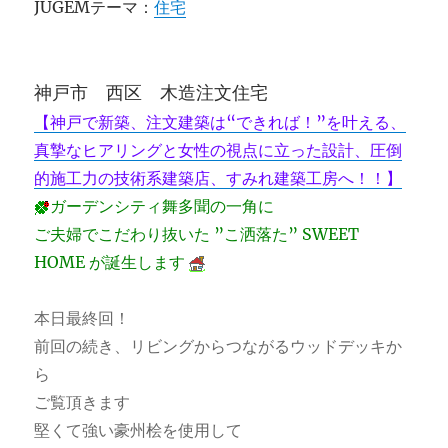
JUGEMテーマ：
住宅
に
神戸市 西区 木造注文住宅
【神戸で新築、注文建築は“できれば！”を叶える、
真摯なヒアリングと女性の視点に立った設計、圧倒
的施工力の技術系建築店、すみれ建築工房へ！！】
ガーデンシティ舞多聞の一角に
ご夫婦でこだわり抜いた ”こ洒落た” SWEET
HOME が誕生します
本日最終回！
前回の続き、リビングからつながるウッドデッキか
ら
ご覧頂きます
堅くて強い豪州桧を使用して