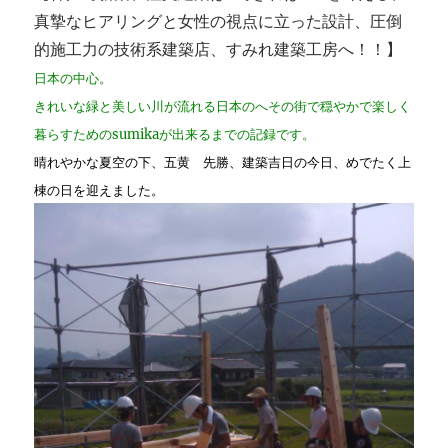
野
真摯なヒアリングと女性の視点に立った設計、圧倒
地
仕
的施工力の技術系建築店、すみれ建築工房へ！！】
舞
日本の中心。
い
きれいな緑と美しい川が流れる日本のへその街で穏やかで楽しく
に
暮らすためのsumikaが出来るまでの記録です。
晴れやかな夏空の下、五黄 先勝、建築吉日の今日、めでたく上
棟の日を迎えました。