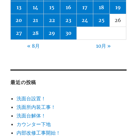
13
14
15
16
17
18
19
20
21
22
23
24
25
26
27
28
29
30
« 8月
10月 »
最近の投稿
洗面台設置！
洗面所内装工事！
洗面台解体！
カウンター下地
内部改修工事開始！