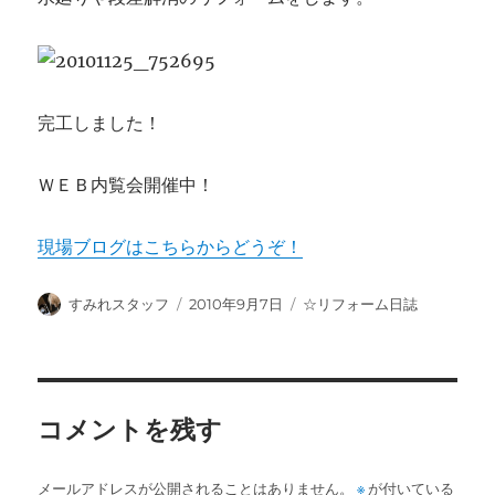
完工しました！
ＷＥＢ内覧会開催中！
現場ブログはこちらからどうぞ！
投
投
カ
すみれスタッフ
2010年9月7日
☆リフォーム日誌
稿
稿
テ
者
日:
ゴ
リ
ー
コメントを残す
メールアドレスが公開されることはありません。
※
が付いている