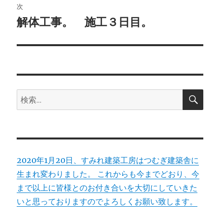
ビ
稿:
次
ゲ
解体工事。 施工３日目。
次
の
ー
投
シ
稿:
ョ
検
検
索
ン
索:
2020年1月20日、すみれ建築工房はつむぎ建築舎に
生まれ変わりました。 これからも今までどおり、今
まで以上に皆様とのお付き合いを大切にしていきた
いと思っておりますのでよろしくお願い致します。