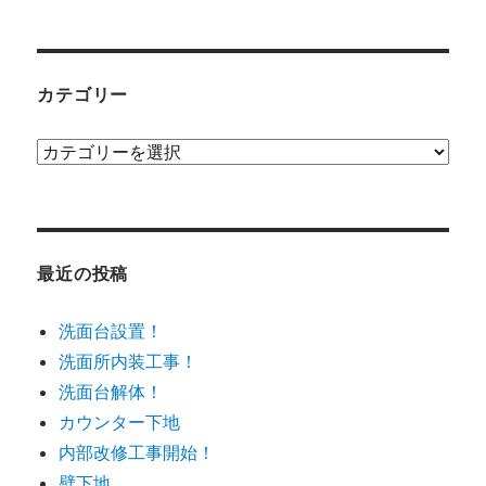
カテゴリー
カ
テ
ゴ
リ
ー
最近の投稿
洗面台設置！
洗面所内装工事！
洗面台解体！
カウンター下地
内部改修工事開始！
壁下地