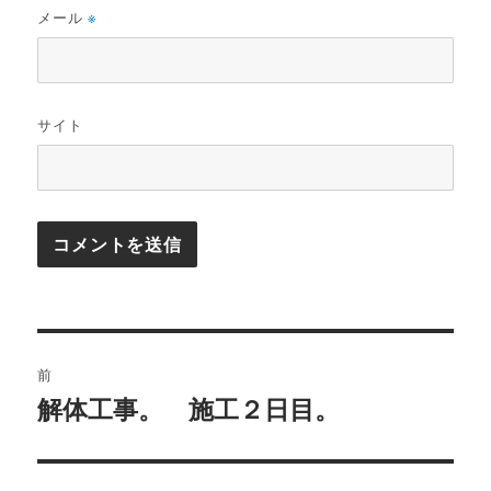
メール
※
サイト
投
前
稿
解体工事。 施工２日目。
前
の
ナ
投