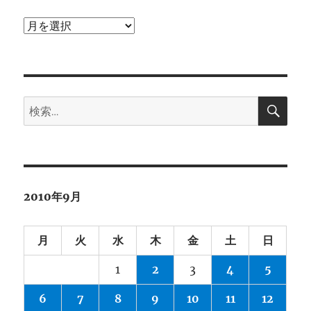
ア
ー
カ
イ
検
ブ
検
索
索:
2010年9月
月
火
水
木
金
土
日
1
2
3
4
5
6
7
8
9
10
11
12