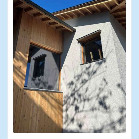
ス
タ
ッ
フ
の
日
常
あ
れ
こ
れ