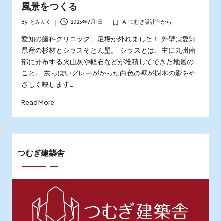
風景をつくる
By
とみんぐ
2025年7月1日
A つむぎ設計室から
Posted
Posted
by
in
愛知の歯科クリニック、足場が外れました！ 外壁は愛知
県産の杉材とシラスそとん壁。 シラスとは、主に九州南
部に分布する火山灰や軽石などが堆積してできた地層の
こと。 灰っぽいグレーがかった白色の壁が樹木の影をや
さしく映します…
Read More
つむぎ建築舎