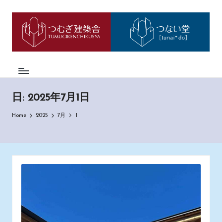
つ
神
Skip
戸
to
む
市
content
西
ぎ
区
日
の
も
記
の
日:
2025年7月1日
づ
く
Home
2025
7月
1
り
工
務
店
「つ
む
ぎ
建
築
舎」