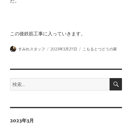
た。
この後鉄筋工事に入っていきます。
投
投
カ
すみれスタッフ
2023年3月27日
こもるとつどうの家
稿
稿
テ
者
日:
ゴ
リ
ー
検
検
索
索:
2023年3月