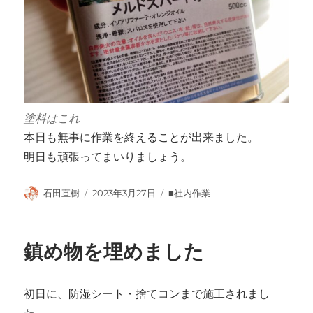
塗料はこれ
本日も無事に作業を終えることが出来ました。
明日も頑張ってまいりましょう。
投
投
カ
石田直樹
2023年3月27日
■社内作業
稿
稿
テ
者
日:
ゴ
リ
鎮め物を埋めました
ー
初日に、防湿シート・捨てコンまで施工されまし
た。