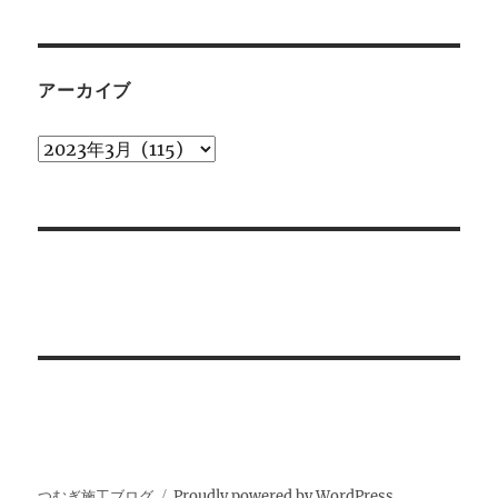
ゴ
リ
ー
アーカイブ
ア
ー
カ
イ
ブ
つむぎ施工ブログ
Proudly powered by WordPress