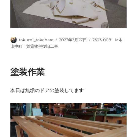
投
投
カ
takumi_takehara
2023年3月27日
2303-008 M本
稿
稿
テ
山中町 賃貸物件復旧工事
者
日:
ゴ
リ
ー
塗装作業
本日は無垢のドアの塗装してます