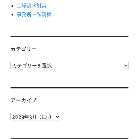
工場洪水対策！
事務所一階清掃
カテゴリー
カ
テ
ゴ
リ
ー
アーカイブ
ア
ー
カ