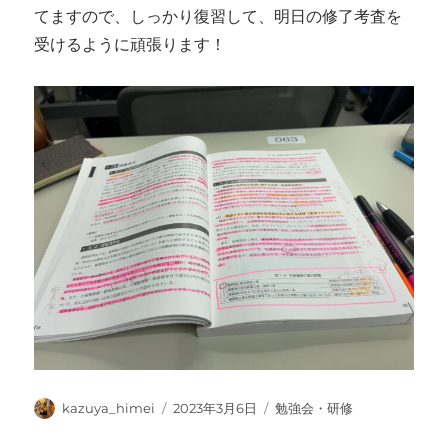
てますので、しっかり復習して、明日の修了考査を
受けるように頑張ります！
投
投
カ
kazuya_himei
2023年3月6日
勉強会・研修
稿
稿
テ