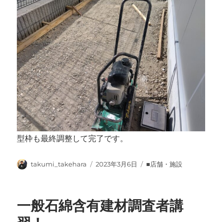
型枠も最終調整して完了です。
投
投
カ
takumi_takehara
2023年3月6日
■店舗・施設
稿
稿
テ
者
日:
ゴ
リ
一般石綿含有建材調査者講
ー