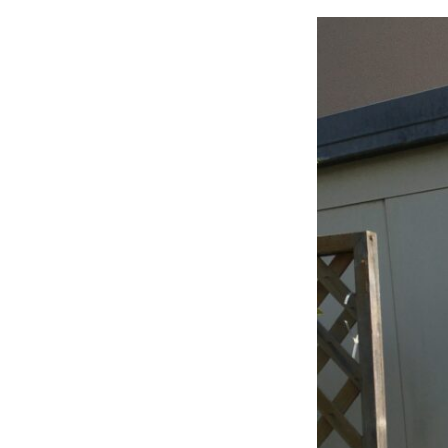
ゴ
リ
ー