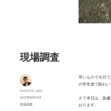
現場調査
早いもので今日で
の学生達で賑わい
投
kazuhiro_sato
稿
投
2021年8月31日
さて本日は、急遽
者
稿
カ
現場調査
おります。
日:
テ