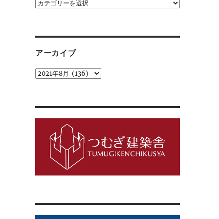
カ
テ
ゴ
リ
ー
アーカイブ
ア
ー
カ
イ
ブ