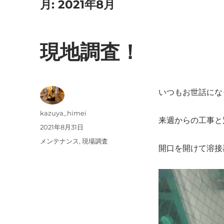
月:
2021年8月
現地調査！
いつもお世話にな
投
kazuya_himei
来週からの工事と
稿
投
2021年8月31日
者
稿
カ
メンテナンス
,
現場調査
開口を開けて溶接
日:
テ
ゴ
リ
ー