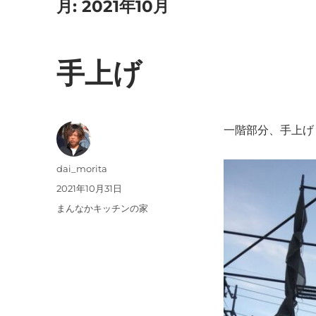
月:
2021年10月
手上げ
一階部分、手上げ
投
dai_morita
稿
投
2021年10月31日
者
稿
カ
まんなかキッチンの家
日:
テ
ゴ
リ
ー