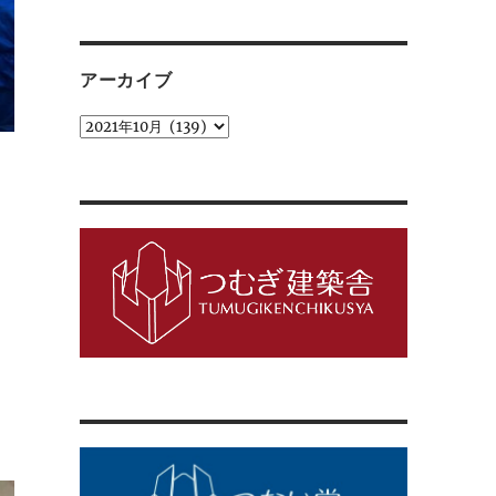
ゴ
リ
ー
アーカイブ
ア
ー
カ
イ
ブ