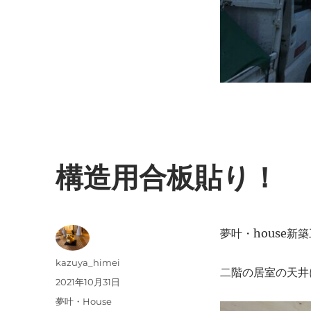
構造用合板貼り！
夢叶・house新
投
kazuya_himei
二階の居室の天井
稿
投
2021年10月31日
者
稿
カ
夢叶・House
日: