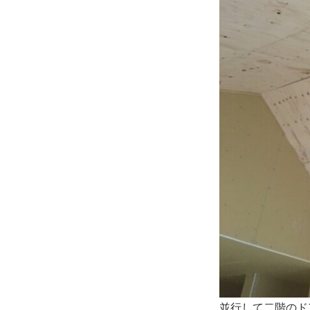
テ
ゴ
リ
ー
並行して二階のド