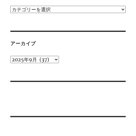
カ
テ
ゴ
リ
ー
アーカイブ
ア
ー
カ
イ
ブ