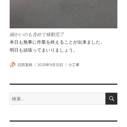
細かいのも含めて移動完了
本日も無事に作業を終えることが出来ました。
明日も頑張ってまいりましょう。
投
投
カ
石田直樹
2025年9月25日
小工事
稿
稿
テ
者
日:
ゴ
リ
ー
検
検
索
索: