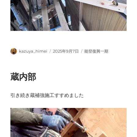
投
投
カ
kazuya_himei
2025年9月7日
能登復興一期
稿
稿
テ
者
日:
ゴ
リ
蔵内部
ー
引き続き蔵補強施工すすめました