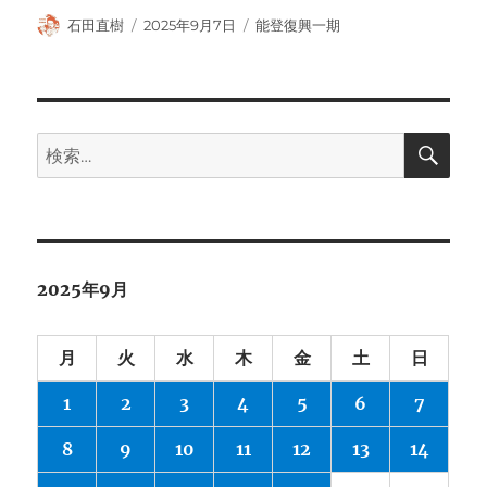
投
投
カ
石田直樹
2025年9月7日
能登復興一期
稿
稿
テ
者
日:
ゴ
リ
ー
検
検
索
索:
2025年9月
月
火
水
木
金
土
日
1
2
3
4
5
6
7
8
9
10
11
12
13
14