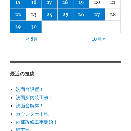
15
16
17
18
19
20
21
22
23
24
25
26
27
28
29
30
« 8月
10月 »
最近の投稿
洗面台設置！
洗面所内装工事！
洗面台解体！
カウンター下地
内部改修工事開始！
壁下地