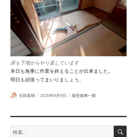
床も下地からやり直しています
本日も無事に作業を終えることが出来ました。
明日も頑張ってまいりましょう。
投
投
カ
石田直樹
2025年9月9日
能登復興一期
稿
稿
テ
者
日:
ゴ
リ
ー
検
検
索