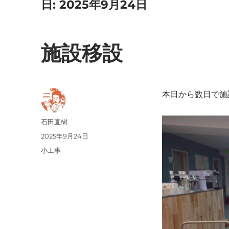
日:
2025年9月24日
施設移設
本日から数日で施
投
石田直樹
稿
投
2025年9月24日
者
稿
カ
小工事
日:
テ
ゴ
リ
ー