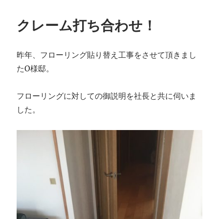
者
日:
ゴ
リ
クレーム打ち合わせ！
ー
昨年、フローリング貼り替え工事をさせて頂きまし
たO様邸。
フローリングに対しての御説明を社長と共に伺いま
した。