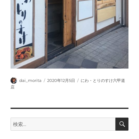
投
投
カ
dai_morita
2020年12月5日
にわ・とりのすけ六甲道
稿
稿
テ
店
者
日:
ゴ
リ
ー
検
検
索
索: