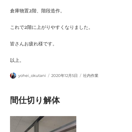
倉庫物置2階、階段造作。
これで2階に上がりやすくなりました。
皆さんお疲れ様です。
以上。
投
投
カ
yohei_okutani
2020年12月5日
社内作業
稿
稿
テ
者
日:
ゴ
リ
間仕切り解体
ー