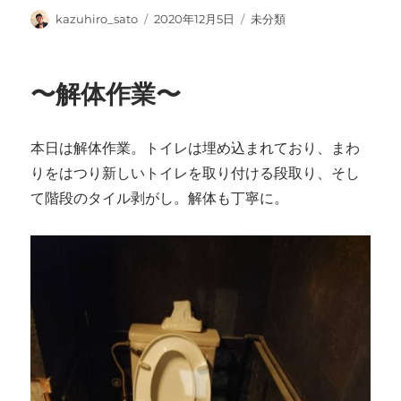
投
投
カ
kazuhiro_sato
2020年12月5日
未分類
稿
稿
テ
者
日:
ゴ
リ
〜解体作業〜
ー
本日は解体作業。トイレは埋め込まれており、まわ
りをはつり新しいトイレを取り付ける段取り、そし
て階段のタイル剥がし。解体も丁寧に。