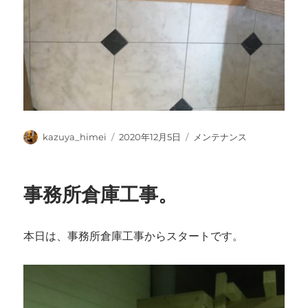
投
投
カ
kazuya_himei
2020年12月5日
メンテナンス
稿
稿
テ
者
日:
ゴ
リ
事務所倉庫工事。
ー
本日は、事務所倉庫工事からスタートです。