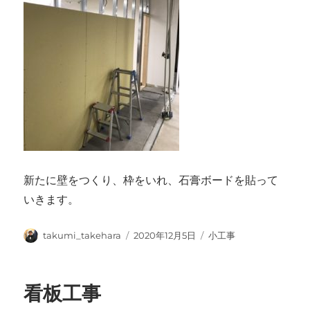
新たに壁をつくり、枠をいれ、石膏ボードを貼って
いきます。
投
投
カ
takumi_takehara
2020年12月5日
小工事
稿
稿
テ
者
日:
ゴ
リ
看板工事
ー