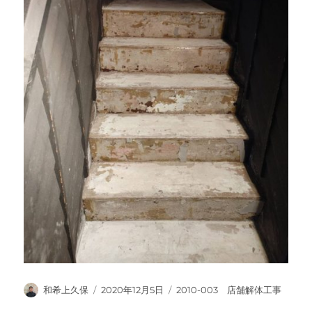
投
投
カ
和希上久保
2020年12月5日
2010-003 店舗解体工事
稿
稿
テ