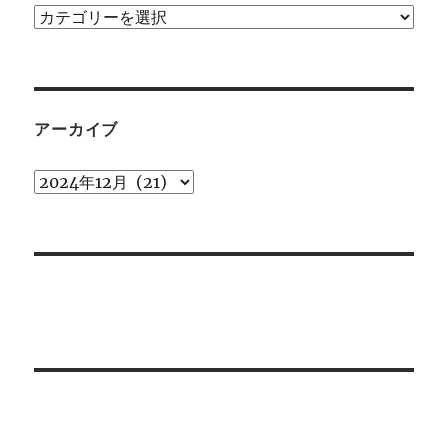
カ
テ
ゴ
リ
ー
アーカイブ
ア
ー
カ
イ
ブ