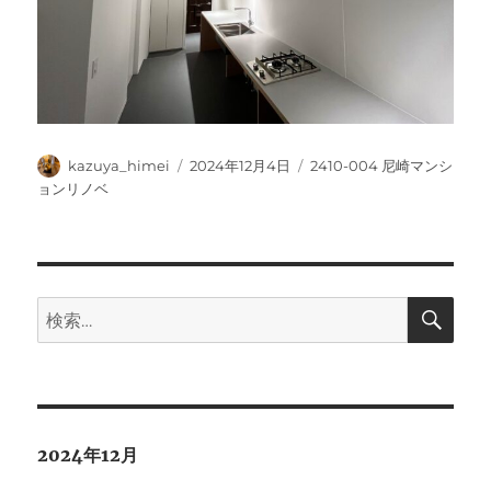
投
投
カ
kazuya_himei
2024年12月4日
2410-004 尼崎マンシ
稿
稿
テ
ョンリノベ
者
日:
ゴ
リ
ー
検
検
索
索:
2024年12月