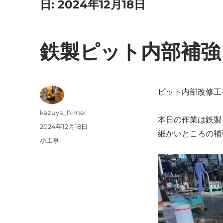
日:
2024年12月18日
鉄製ピット内部補強
ピット内部改修工
投
kazuya_himei
本日の作業は鉄製
稿
投
2024年12月18日
細かいところの補
者
稿
カ
小工事
日:
テ
ゴ
リ
ー