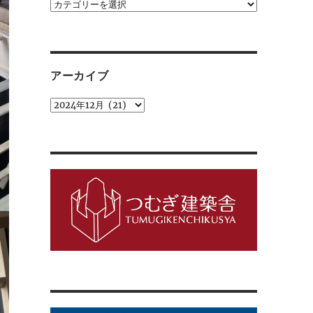
カ
テ
ゴ
リ
ー
アーカイブ
ア
ー
カ
イ
ブ