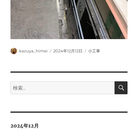
投
投
カ
kazuya_himei
2024年12月12日
小工事
稿
稿
テ
者
日:
ゴ
リ
ー
検
検
索
索:
2024年12月