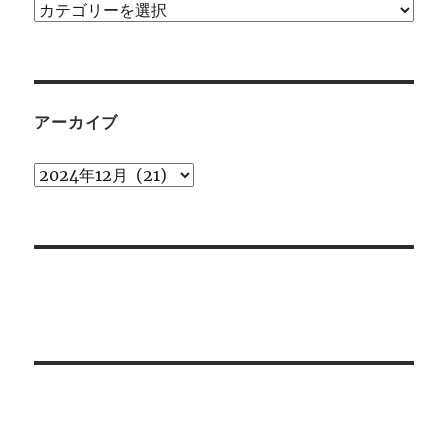
カ
テ
ゴ
リ
ー
アーカイブ
ア
ー
カ
イ
ブ