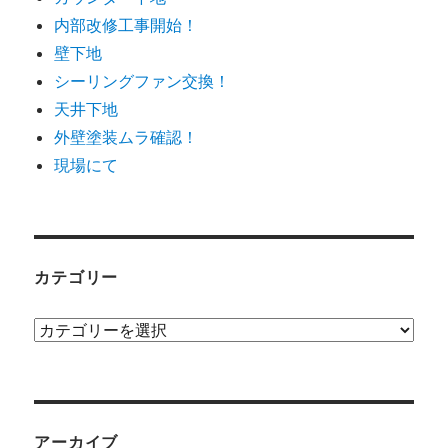
内部改修工事開始！
壁下地
シーリングファン交換！
天井下地
外壁塗装ムラ確認！
現場にて
カテゴリー
カ
テ
ゴ
リ
ー
アーカイブ