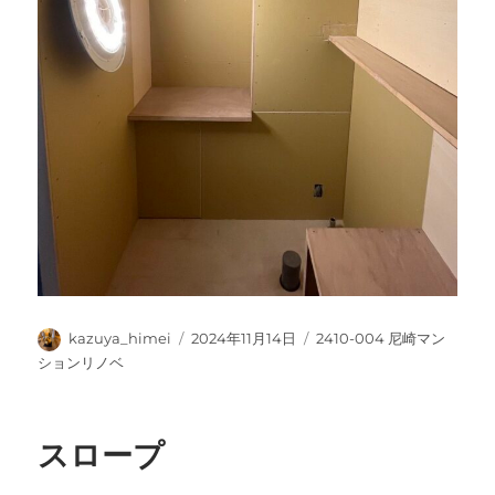
投
投
カ
kazuya_himei
2024年11月14日
2410-004 尼崎マン
稿
稿
テ
ションリノベ
者
日:
ゴ
リ
ー
スロープ