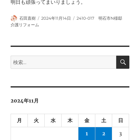
明日も頑張ってまいりましょう。
投
投
カ
石田直樹
2024年11月14日
2410-017 明石市N様邸
稿
稿
テ
介護リフォーム
者
日:
ゴ
リ
ー
検
検
索
索:
2024年11月
月
火
水
木
金
土
日
1
2
3