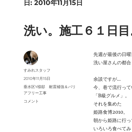
日:
2010年11月15日
洗い。施工６１日目
先週が最後の日曜
洗い屋さんの都合
投
すみれスタッフ
稿
投
2010年11月15日
余談ですが…
者
稿
カ
垂水区Y様邸 耐震補強＆バリ
今、巷で流行って
日:
テ
アフリー工事
「B級グルメ」。
ゴ
洗
コメント
それを集めた
リ
い。
ー
姫路食博2010。
施
工
朝から姫路に行っ
６
いろいろ食べてみ
１