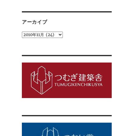
ゴ
リ
ー
アーカイブ
ア
ー
カ
イ
ブ