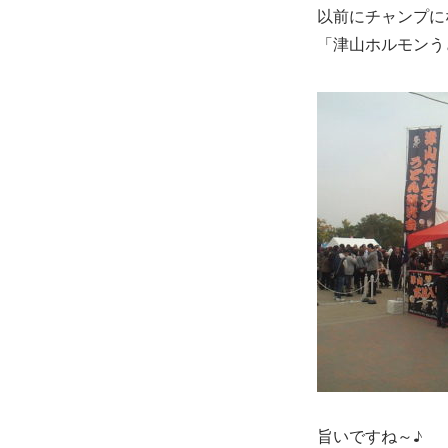
以前にチャンプに
日
目。
「津山ホルモンう
に
旨いですね～♪