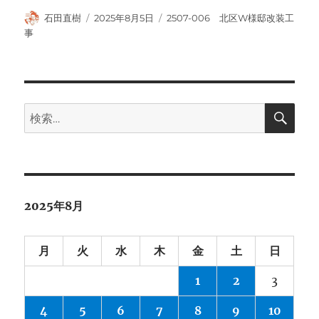
投
投
カ
石田直樹
2025年8月5日
2507-006 北区W様邸改装工
稿
稿
テ
事
者
日:
ゴ
リ
ー
検
検
索
索:
2025年8月
月
火
水
木
金
土
日
1
2
3
4
5
6
7
8
9
10