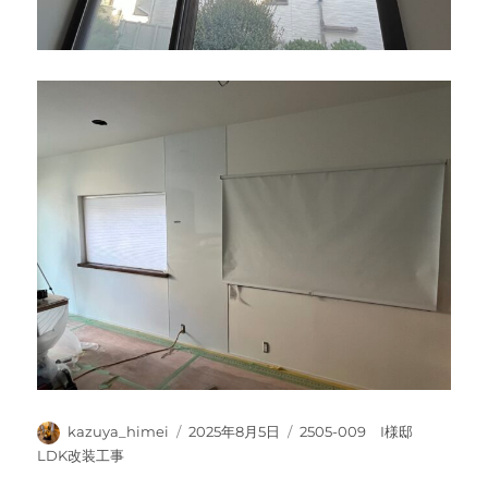
投
投
カ
kazuya_himei
2025年8月5日
2505-009 I様邸
稿
稿
テ
LDK改装工事
者
日:
ゴ