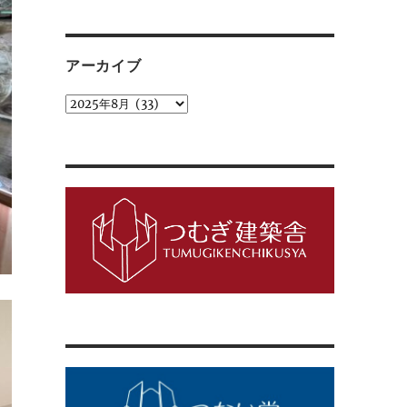
ゴ
リ
ー
アーカイブ
ア
ー
カ
イ
ブ