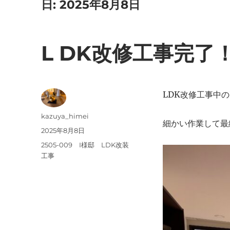
日:
2025年8月8日
L DK改修工事完了
LDK改修工事中の
投
kazuya_himei
細かい作業して最
稿
投
2025年8月8日
者
稿
カ
2505-009 I様邸 LDK改装
日:
テ
工事
ゴ
リ
ー