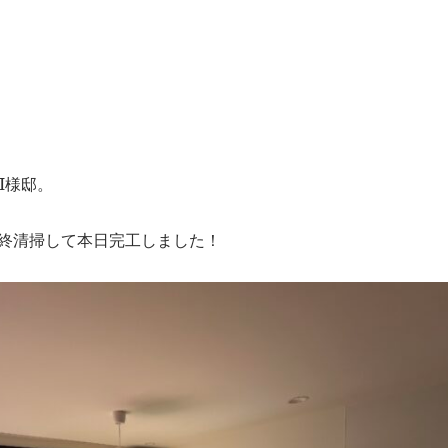
！
I様邸。
終清掃して本日完工しました！