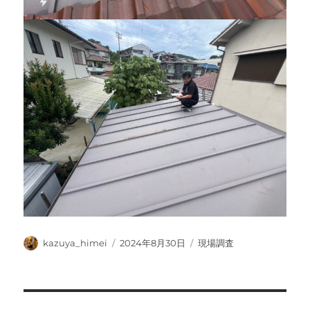
投
投
カ
kazuya_himei
2024年8月30日
現場調査
稿
稿
テ
者
日:
ゴ
リ
ー