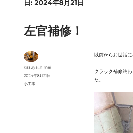
日:
2024年8月21日
左官補修！
以前からお世話に
投
kazuya_himei
クラック補修終わ
稿
投
2024年8月21日
た。
者
稿
カ
小工事
日:
テ
ゴ
リ
ー