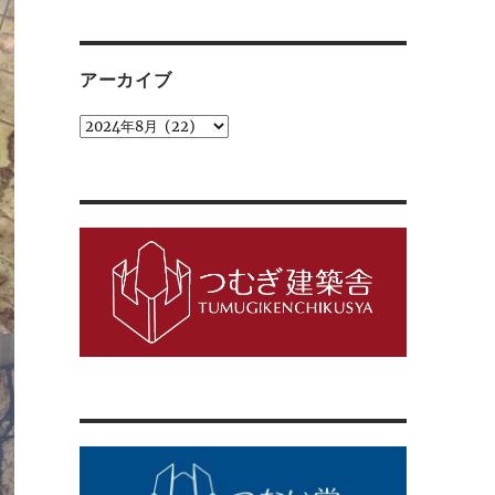
ゴ
リ
ー
アーカイブ
ア
ー
カ
イ
ブ