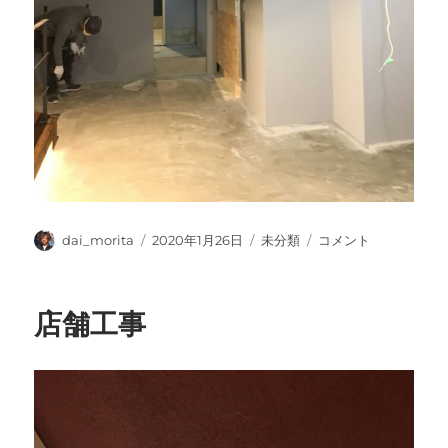
投
投
カ
店
dai_morita
2020年1月26日
未分類
コメント
稿
稿
テ
舗
者
日:
ゴ
工
リ
事
店舗工事
ー
に