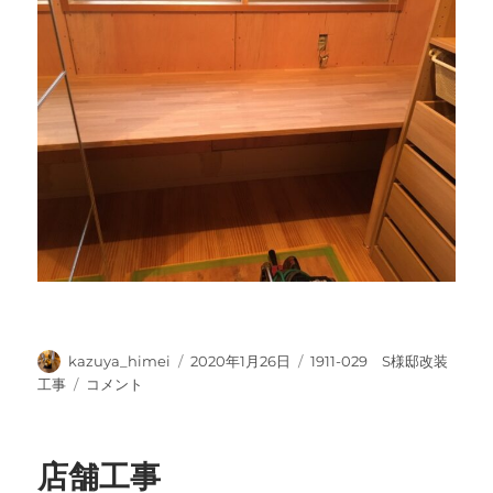
投
投
カ
kazuya_himei
2020年1月26日
1911-029 S様邸改装
稿
稿
テ
巾
工事
コメント
者
日:
ゴ
木
リ
貼
ー
り
店舗工事
付