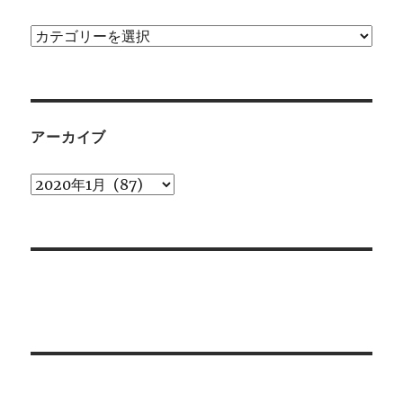
カ
テ
ゴ
リ
ー
アーカイブ
ア
ー
カ
イ
ブ