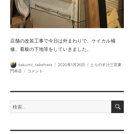
店舗の改装工事で今日は外まわりで、ケイカル補
修、看板の下地等をしていきました。
投
投
カ
takumi_takehara
2020年1月26日
とりのすけ三宮東
稿
稿
テ
店
門本店
コメント
者
日:
ゴ
舗
リ
工
ー
事
に
検
検
索
索: