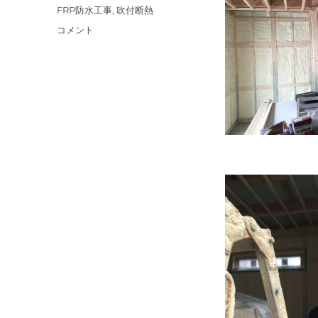
ゴ
タ
FRP防水工事
,
吹付断熱
リ
グ
吹
コメント
ー
付
断
熱
工
事、
既
存
ベ
ラ
ン
ダ
FRP
防
水
工
事。
に