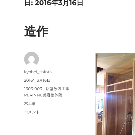
日:
2016年3月16日
造作
投
kyohei_shinta
稿
投
2016年3月16日
者
稿
カ
1603-003 店舗改装工事
日:
テ
PERINNE美容整体院
ゴ
タ
木工事
リ
グ
造
コメント
ー
作
に