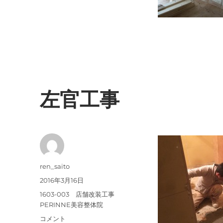
左官工事
投
ren_saito
稿
投
2016年3月16日
者
稿
カ
1603-003 店舗改装工事
日:
テ
PERINNE美容整体院
ゴ
左
コメント