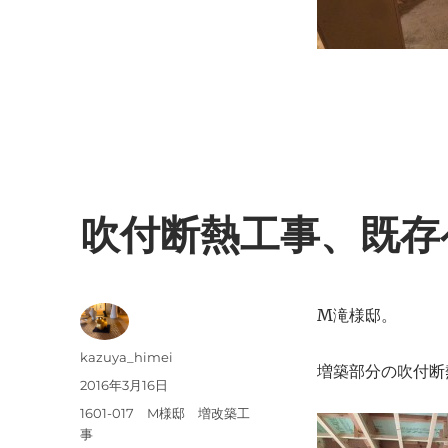
リ
官
ー
工
事
に
吹付断熱工事、既存
M滝様邸。
投
kazuya_himei
増築部分の吹付断
稿
投
2016年3月16日
者
稿
カ
1601-017 M様邸 増改築工
日:
テ
事