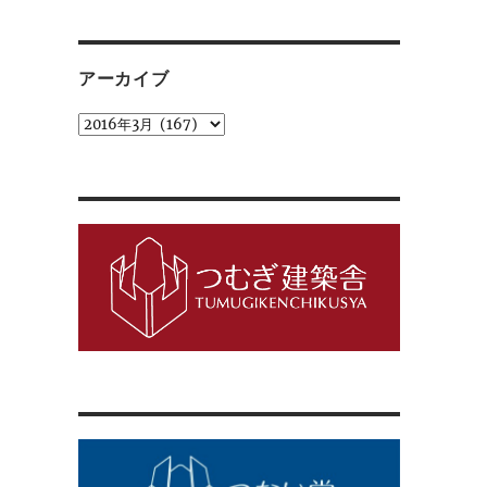
ゴ
リ
ー
アーカイブ
ア
ー
カ
イ
ブ