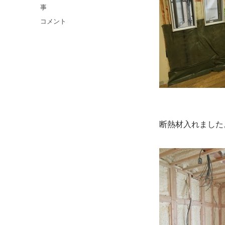
日:
テ
事
ゴ
ボ
コメント
リ
ー
ー
ド
は
り
に
断熱材入れました