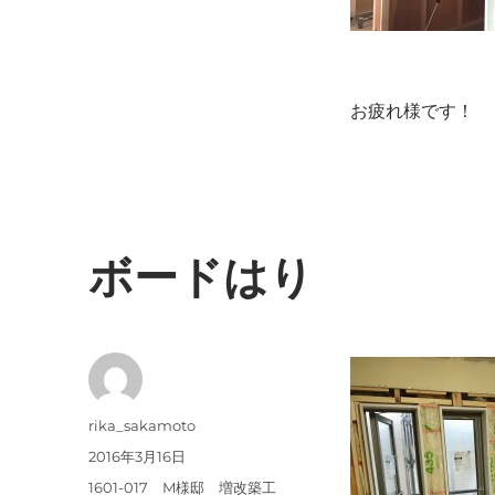
お疲れ様です！
ボードはり
投
rika_sakamoto
稿
投
2016年3月16日
者
稿
カ
1601-017 M様邸 増改築工