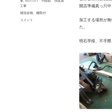
テ
事
,
1601-017 M様邸 増改築
開店準備真っ只中
ゴ
工事
リ
タ
補強金物、棚取付
ー
グ
加工する場所が無
棚
コメント
取
た。
付、
金
明石亭様、不手際
物
取
付。
に