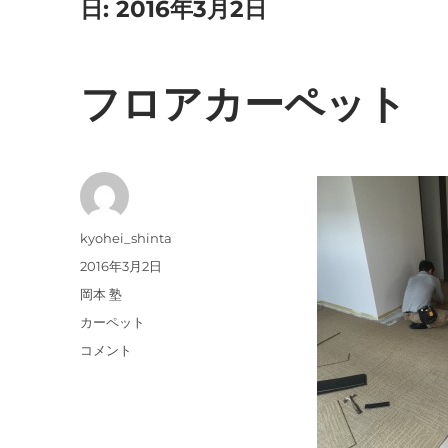
日:
2016年3月2日
フロアカーペット
投
kyohei_shinta
稿
投
2016年3月2日
者
稿
カ
岡本 塾
日:
テ
タ
カーペット
ゴ
グ
フ
コメント
リ
ロ
ー
ア
カ
ー