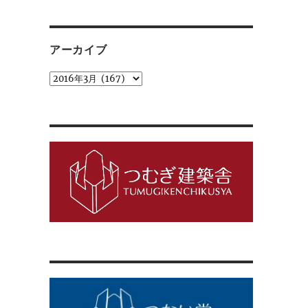
ゴ
リ
ー
アーカイブ
ア
ー
カ
イ
ブ