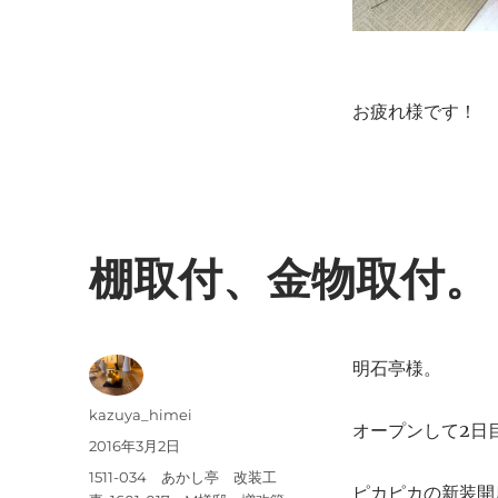
ペ
ッ
ト
に
お疲れ様です！
棚取付、金物取付。
明石亭様。
投
kazuya_himei
オープンして2日
稿
投
2016年3月2日
者
稿
カ
1511-034 あかし亭 改装工
ピカピカの新装開
日: