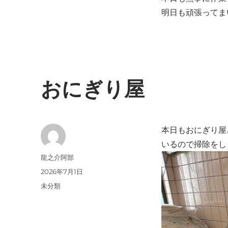
明日も頑張ってま
おにぎり屋
本日もおにぎり屋
いるので掃除をし
投
龍之介阿部
稿
投
2026年7月1日
者
稿
カ
未分類
日:
テ
ゴ
リ
ー