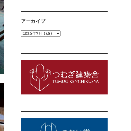
ゴ
リ
ー
アーカイブ
ア
ー
カ
イ
ブ