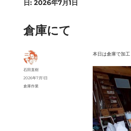
日:
2026年7月1日
倉庫にて
本日は倉庫で加工
投
石田直樹
稿
投
2026年7月1日
者
稿
カ
倉庫作業
日:
テ
ゴ
リ
ー