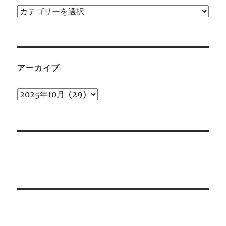
カ
テ
ゴ
リ
ー
アーカイブ
ア
ー
カ
イ
ブ