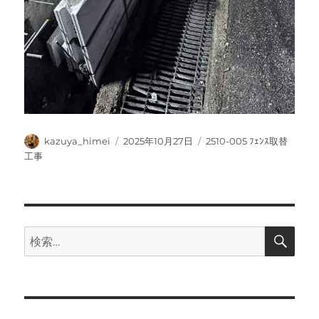
投
投
カ
kazuya_himei
2025年10月27日
2510-005 ﾌｪﾝｽ取替
稿
稿
テ
工事
者
日:
ゴ
リ
ー
検
検
索
索: