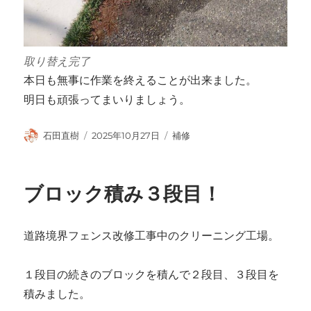
取り替え完了
本日も無事に作業を終えることが出来ました。
明日も頑張ってまいりましょう。
投
投
カ
石田直樹
2025年10月27日
補修
稿
稿
テ
者
日:
ゴ
リ
ブロック積み３段目！
ー
道路境界フェンス改修工事中のクリーニング工場。
１段目の続きのブロックを積んで２段目、３段目を
積みました。