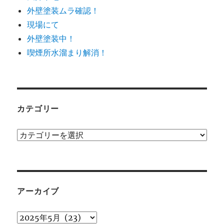
外壁塗装ムラ確認！
現場にて
外壁塗装中！
喫煙所水溜まり解消！
カテゴリー
カ
テ
ゴ
リ
ー
アーカイブ
ア