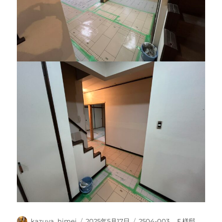
投
投
カ
kazuya_himei
2025年5月17日
2504-003 Ｆ様邸