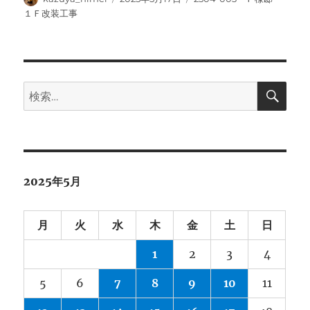
稿
稿
テ
１Ｆ改装工事
者
日:
ゴ
リ
ー
検
検
索
索:
2025年5月
月
火
水
木
金
土
日
1
2
3
4
5
6
7
8
9
10
11