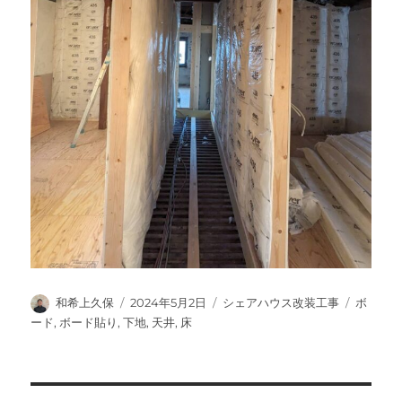
投
投
カ
タ
和希上久保
2024年5月2日
シェアハウス改装工事
ボ
稿
稿
テ
グ
ード
,
ボード貼り
,
下地
,
天井
,
床
者
日:
ゴ
リ
ー