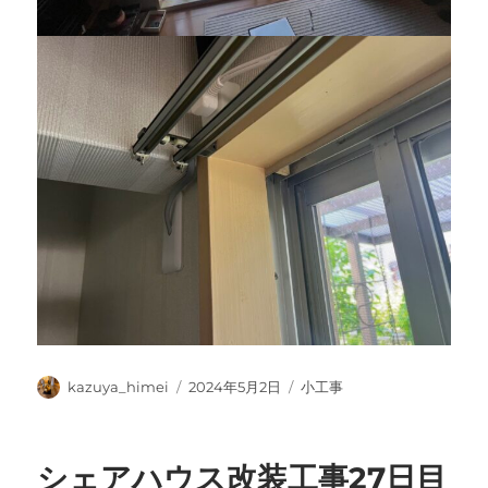
投
投
カ
kazuya_himei
2024年5月2日
小工事
稿
稿
テ
者
日:
ゴ
リ
シェアハウス改装工事27日目
ー