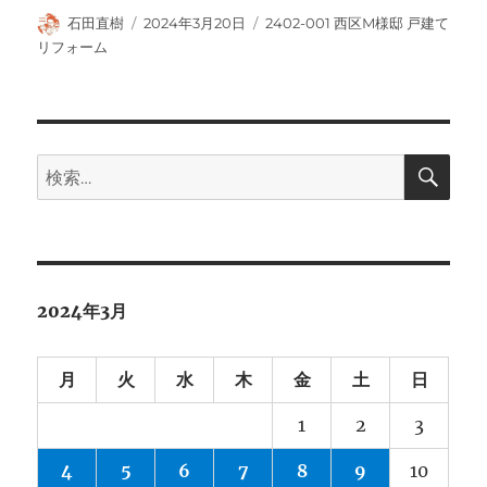
投
投
カ
石田直樹
2024年3月20日
2402-001 西区M様邸 戸建て
稿
稿
テ
リフォーム
者
日:
ゴ
リ
ー
検
検
索
索:
2024年3月
月
火
水
木
金
土
日
1
2
3
4
5
6
7
8
9
10