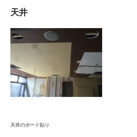
ー
ド
天井
貼
り
に
天井のボード貼り