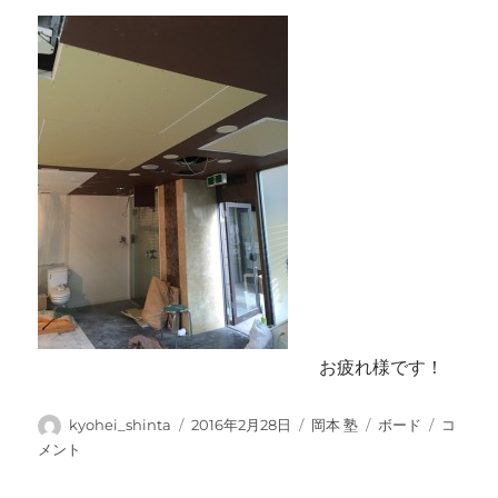
ン
グ
貼
り
に
お疲れ様です！
投
投
カ
タ
天
kyohei_shinta
2016年2月28日
岡本 塾
ボード
コ
稿
稿
テ
グ
井
メント
者
日:
ゴ
ボ
リ
ー