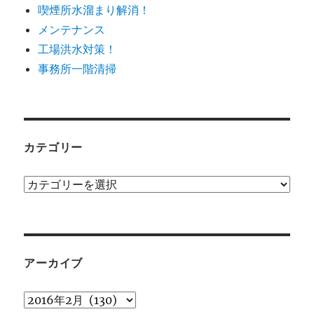
喫煙所水溜まり解消！
メンテナンス
工場洪水対策！
事務所一階清掃
カテゴリー
カ
テ
ゴ
リ
ー
アーカイブ
ア