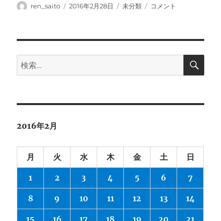
投
投
カ
天
ren_saito
2016年2月28日
未分類
コメント
稿
稿
テ
井
者
日:
ゴ
に
リ
ー
検
検
索
索:
2016年2月
月
火
水
木
金
土
日
1
2
3
4
5
6
7
8
9
10
11
12
13
14
15
16
17
18
19
20
21