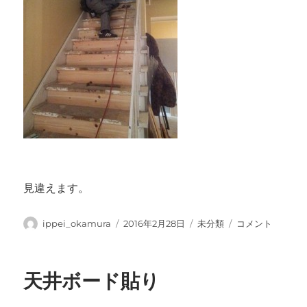
見違えます。
投
投
カ
階
ippei_okamura
2016年2月28日
未分類
コメント
稿
稿
テ
段
者
日:
ゴ
フ
リ
ロ
天井ボード貼り
ー
ー
リ