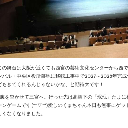
この舞台は大阪か近くても西宮の芸術文化センターから西
パル・中央区役所跡地に移転工事中で2027～2028年完
どもきてくれるんじゃないかな、と期待大です！
お腹を空かせて三宮へ。行った先は高架下の「珉珉」たまに
ゲームです(*^▽^*)愛しのくまちゃん本日も無事にゲッ
しくなくなりました。