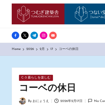
つ
神
Skip
戸
む
to
市
西
content
ぎ
区
facebook.com
twitter.com
t.me
instagram.com
youtube.com
日
の
も
記
Home
2026
2月
17
コーベの休日
の
づ
く
り
工
Posted
C-3 暮らしを楽しむ
務
in
コーベの休日
店
「つ
む
By
おにょうえ
2026年2月17日
No Co
Posted
ぎ