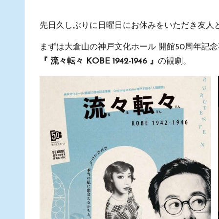
by
建
築
先日久しぶりに日曜日にお休みをいただき友人
舎」
まずは大倉山の神戸文化ホール 開館50周年記
ス
『 流々転々 KOBE 1942-1946 』
の観劇。
タ
ッ
フ
の
日
常
あ
れ
こ
れ