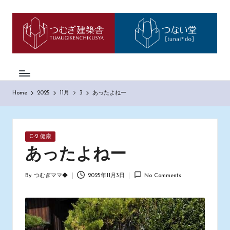
つ
神
Skip
戸
to
む
市
content
西
ぎ
区
日
の
も
記
Home
2025
11月
3
あったよねー
の
づ
く
り
Posted
C-2 健康
工
in
務
あったよねー
店
「つ
By
つむぎママ◆
2025年11月3日
No Comments
Posted
む
by
ぎ
建
築
舎」