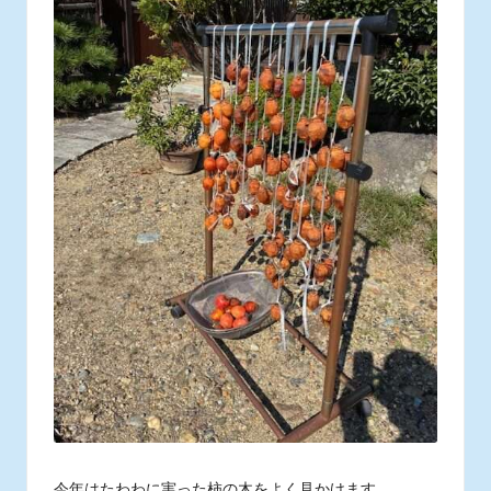
ス
タ
ッ
フ
の
日
常
あ
れ
こ
れ
今年はたわわに実った柿の木をよく見かけます。