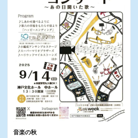
ス
タ
ッ
フ
の
日
常
あ
れ
こ
れ
音楽の秋