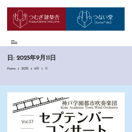
つ
神
Skip
戸
to
む
市
content
西
ぎ
区
日
の
も
記
の
日:
2025年9月11日
づ
く
Home
2025
9月
11
り
工
務
店
「つ
む
ぎ
建
築
舎」