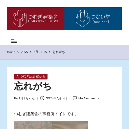
つ
神
Skip
戸
to
む
市
content
西
ぎ
区
日
の
も
記
Home
2025
6月
15
忘れがち
の
づ
く
り
Posted
A つむぎ設計室から
工
in
務
忘れがち
店
「つ
By
いけちゃん
2025年6月15日
No Comments
Posted
む
by
ぎ
建
つむぎ建築舎の事務所トイレです。
築
舎」