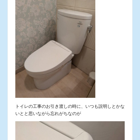
ス
タ
ッ
フ
の
日
常
あ
れ
こ
れ
トイレの工事のお引き渡しの時に、いつも説明しとかな
いとと思いながら忘れがちなのが