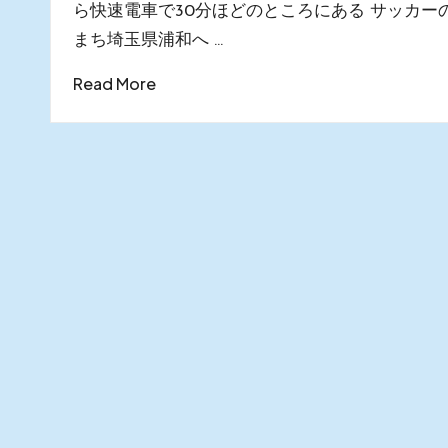
ら快速電車で30分ほどのところにある サッカー
まち埼玉県浦和へ …
Read More