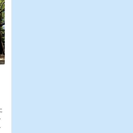
に
を
か