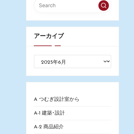
アーカイブ
ア
ー
カ
イ
ブ
A つむぎ設計室から
A-1 建築･設計
A-2 商品紹介