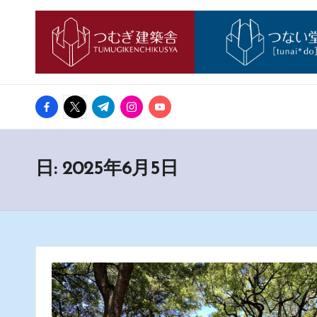
つ
神
Skip
戸
む
to
市
西
content
ぎ
区
facebook.com
twitter.com
t.me
instagram.com
youtube.com
日
の
も
記
の
日:
2025年6月5日
づ
く
り
工
務
店
「つ
む
ぎ