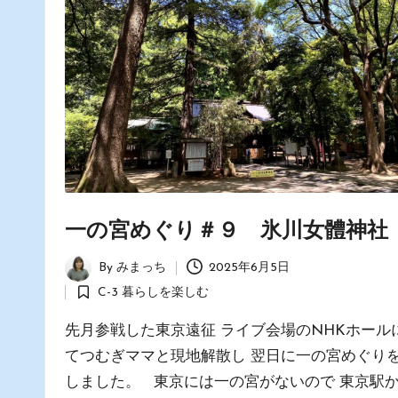
建
築
舎」
ス
タ
ッ
フ
の
日
一の宮めぐり＃９ 氷川女體神社
常
あ
By
みまっち
2025年6月5日
れ
Posted
C-3 暮らしを楽しむ
こ
by
Posted
れ
in
先月参戦した東京遠征 ライブ会場のNHKホール
てつむぎママと現地解散し 翌日に一の宮めぐり
しました。 東京には一の宮がないので 東京駅