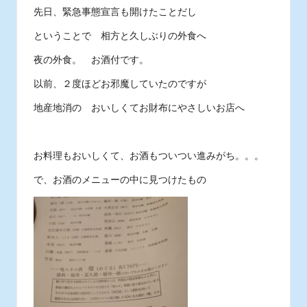
ス
先日、緊急事態宣言も開けたことだし
タ
ッ
ということで 相方と久しぶりの外食へ
フ
夜の外食。 お酒付です。
の
日
以前、２度ほどお邪魔していたのですが
常
あ
地産地消の おいしくてお財布にやさしいお店へ
れ
こ
れ
お料理もおいしくて、お酒もついつい進みがち。。。
で、お酒のメニューの中に見つけたもの