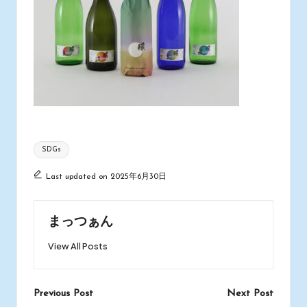
Tags:
SDGs
Last updated on 2025年6月30日
まっつぁん
View All Posts
Post
Previous Post
Next Post