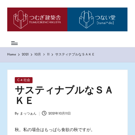
つ
神
Skip
戸
to
む
市
content
西
ぎ
区
日
の
も
記
Home
2021
10月
11
サスティナブルなＳＡＫＥ
の
づ
く
り
Posted
C-4 社会
工
in
務
サスティナブルなＳＡ
店
ＫＥ
「つ
む
ぎ
By
まっつぁん
2021年10月11日
Posted
建
by
築
秋。私の場合はもっぱら食欲の秋ですが。
舎」