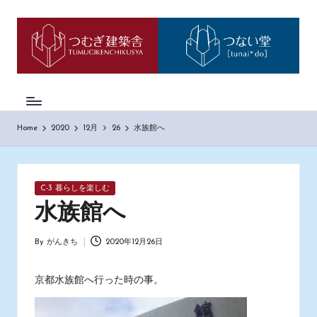
つ
神
Skip
戸
to
む
市
content
西
ぎ
区
日
の
も
記
Home
2020
12月
26
水族館へ
の
づ
く
り
Posted
C-3 暮らしを楽しむ
工
in
務
水族館へ
店
「つ
By
がんきち
2020年12月26日
Posted
む
by
ぎ
建
京都水族館へ行った時の事。
築
舎」