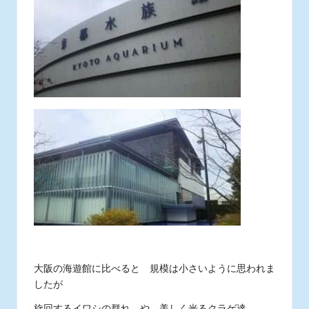
ス
タ
ッ
フ
の
日
常
あ
れ
こ
れ
大阪の海遊館に比べると 規模は小さいように思われま
したが