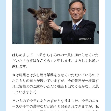
ス
タ
ッ
フ
の
日
常
あ
れ
こ
れ
はじめまして、10月からすみれの一員に加わらせていた
だいた「うすはなさくら」と申します。よろしくお願い
致します。
今は建築とは少し違う業務をさせていただいているので
おこもりの日々が続いていますが、今の業務が一段落す
れば皆様とのご縁をいただく機会も出てくるかな、と思
っています(^-^)
早いもので今年もあとわずかとなりました。今年のニュ
ースや今年の漢字などが続々と発表されてきますが、私