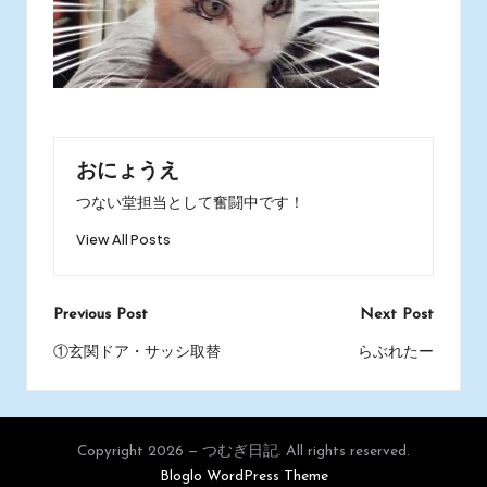
おにょうえ
つない堂担当として奮闘中です！
View All Posts
Post
Previous Post
Next Post
navigation
①玄関ドア・サッシ取替
らぶれたー
Copyright 2026 — つむぎ日記. All rights reserved.
Bloglo WordPress Theme