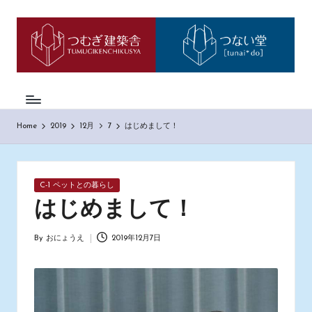
つ
神
Skip
戸
to
む
市
content
西
ぎ
区
日
の
も
記
Home
2019
12月
7
はじめまして！
の
づ
く
り
Posted
C-1 ペットとの暮らし
工
in
務
はじめまして！
店
「つ
By
おにょうえ
2019年12月7日
Posted
む
by
ぎ
建
築
舎」