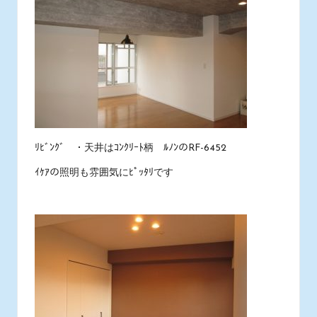
ﾘﾋﾞﾝｸﾞ ・天井はｺﾝｸﾘｰﾄ柄 ﾙﾉﾝのRF-6452
ｲｹｱの照明も雰囲気にﾋﾟｯﾀﾘです