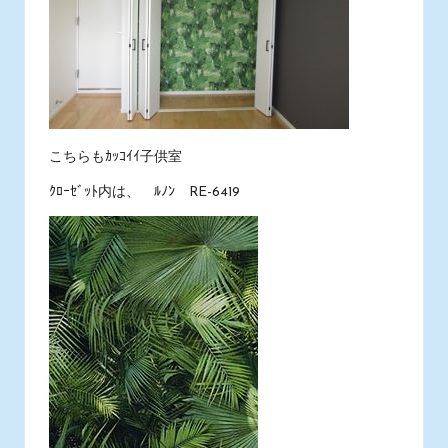
こちらもｶｯｺｲｲ子供室
ｸﾛｰｾﾞｯﾄ内は、 ﾙﾉﾝ RE-6419