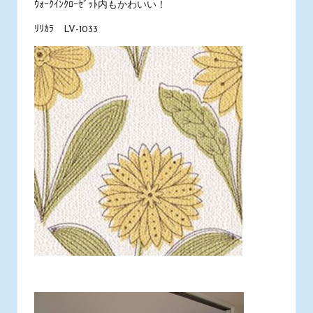
ｳｫｰｸｲﾝｸﾛｰｾﾞｯﾄ内もかわいい！
ﾘﾘｶﾗ LV-1033