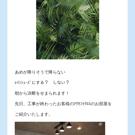
ス
タ
ッ
フ
の
日
常
あ
れ
こ
れ
あめが降りそうで降らない
ﾚｲﾝｼｭｰｽﾞにする？ しない？
朝から決断をせまられます！
先日、工事が終わったお客様のｱｸｾﾝﾄｸﾛｽのお部屋を
ご紹介いたします。