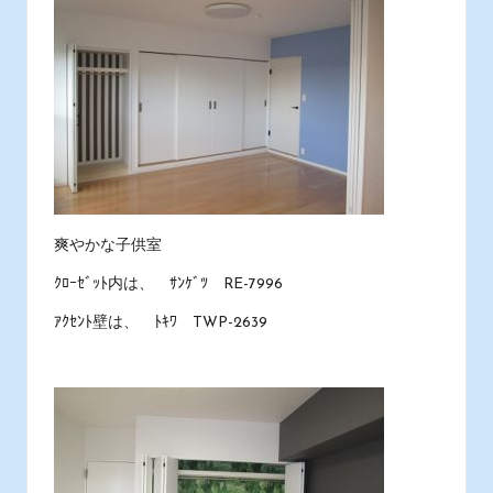
爽やかな子供室
ｸﾛｰｾﾞｯﾄ内は、 ｻﾝｹﾞﾂ RE-7996
ｱｸｾﾝﾄ壁は、 ﾄｷﾜ TWP-2639