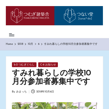
つ
神
Skip
戸
to
む
市
content
西
ぎ
区
日
の
も
記
Home
2018
10月
6
すみれ暮らしの学校10月分参加者募集中です
の
づ
く
り
Posted
b-2 つむぎぐらし
C-6 お知らせ
工
in
務
すみれ暮らしの学校10
店
月分参加者募集中です
「つ
む
ぎ
By
みまっち
2018年10月6日
Posted
建
by
築
舎」