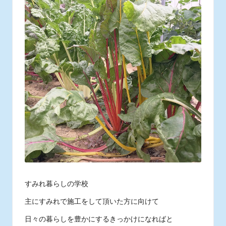
ス
タ
ッ
フ
の
日
常
あ
れ
こ
れ
すみれ暮らしの学校
主にすみれで施工をして頂いた方に向けて
日々の暮らしを豊かにするきっかけになればと