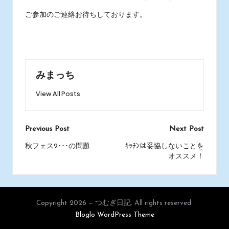
ご参加のご連絡お待ちしております。
みまっち
View All Posts
Post
Previous Post
Next Post
navigation
秋フェス2･･･の問題
ｷｯﾁﾝは妥協しないことを
オススメ！
Copyright 2026 — つむぎ日記. All rights reserved.
Bloglo WordPress Theme