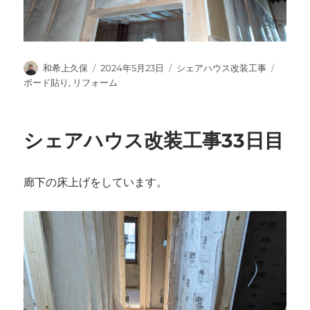
投
投
カ
タ
和希上久保
2024年5月23日
シェアハウス改装工事
稿
稿
テ
グ
ボード貼り
,
リフォーム
者
日:
ゴ
リ
ー
シェアハウス改装工事33日目
廊下の床上げをしています。