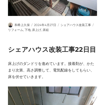
投
投
カ
タ
和希上久保
2024年4月27日
シェアハウス改装工事
稿
稿
テ
グ
リフォーム
,
下地
,
床上げ
,
床組
者
日:
ゴ
リ
ー
シェアハウス改装工事22日目
床上げのダンドリを進めています。接着剤が、かた
まり次第、高さ調整して、電気配線をしてもらい、
床を伏せていきます。