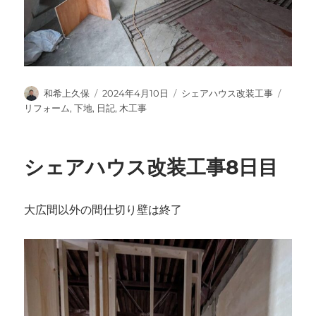
投
投
カ
タ
和希上久保
2024年4月10日
シェアハウス改装工事
稿
稿
テ
グ
リフォーム
,
下地
,
日記
,
木工事
者
日:
ゴ
リ
ー
シェアハウス改装工事8日目
大広間以外の間仕切り壁は終了