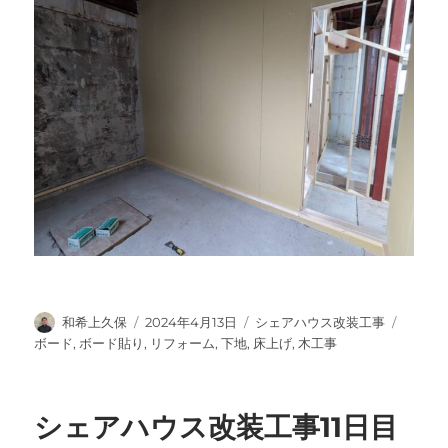
投
投
カ
タ
和希上久保
2024年4月13日
シェアハウス改装工事
稿
稿
テ
グ
ボード
,
ボード貼り
,
リフォーム
,
下地
,
床上げ
,
木工事
者
日:
ゴ
リ
ー
シェアハウス改装工事11日目