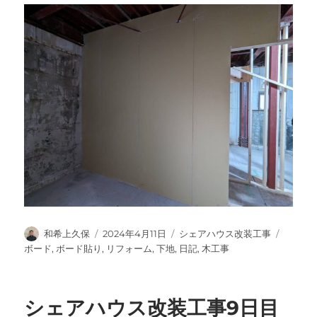
投
投
カ
タ
和希上久保
2024年4月11日
シェアハウス改装工事
稿
稿
テ
グ
ボード
,
ボード貼り
,
リフォーム
,
下地
,
日記
,
木工事
者
日:
ゴ
リ
ー
シェアハウス改装工事9日目