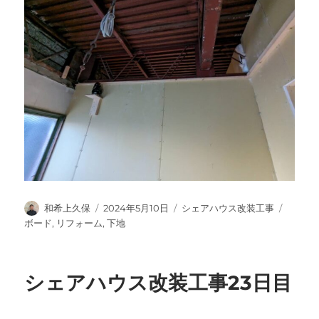
投
投
カ
タ
和希上久保
2024年5月10日
シェアハウス改装工事
稿
稿
テ
グ
ボード
,
リフォーム
,
下地
者
日:
ゴ
リ
ー
シェアハウス改装工事23日目