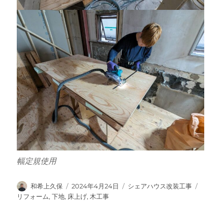
幅定規使用
投
投
カ
タ
和希上久保
2024年4月24日
シェアハウス改装工事
稿
稿
テ
グ
リフォーム
,
下地
,
床上げ
,
木工事
者
日:
ゴ
リ