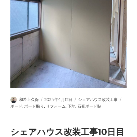
投
投
カ
タ
和希上久保
2024年4月12日
シェアハウス改装工事
稿
稿
テ
グ
ボード
,
ボード貼り
,
リフォーム
,
下地
,
石膏ボード貼
者
日:
ゴ
リ
ー
シェアハウス改装工事10日目