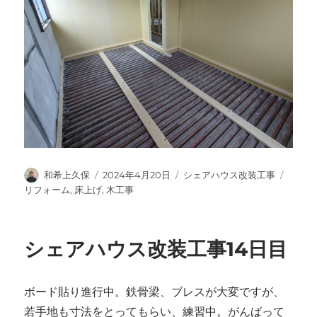
投
投
カ
タ
和希上久保
2024年4月20日
シェアハウス改装工事
稿
稿
テ
グ
リフォーム
,
床上げ
,
木工事
者
日:
ゴ
リ
ー
シェアハウス改装工事14日目
ボード貼り進行中。鉄骨梁、ブレスが大変ですが、
若手地も寸法をとってもらい、練習中。がんばって