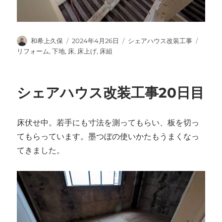
投
投
カ
タ
和希上久保
2024年4月26日
シェアハウス改装工事
稿
稿
テ
グ
リフォーム
,
下地
,
床
,
床上げ
,
床組
者
日:
ゴ
リ
ー
シェアハウス改装工事20日目
床伏せ中。若手にも寸法を測ってもらい、板を切っ
てもらっています。墨つぼの使いかたもうまくなっ
てきました。