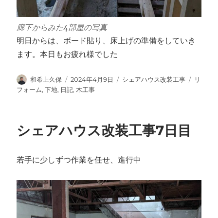
廊下からみた4部屋の写真
明日からは、ボード貼り、床上げの準備をしていき
ます。本日もお疲れ様でした
投
投
カ
タ
和希上久保
2024年4月9日
シェアハウス改装工事
リ
稿
稿
テ
グ
フォーム
,
下地
,
日記
,
木工事
者
日:
ゴ
リ
ー
シェアハウス改装工事7日目
若手に少しずつ作業を任せ、進行中