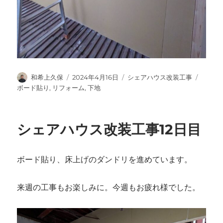
投
投
カ
タ
和希上久保
2024年4月16日
シェアハウス改装工事
稿
稿
テ
グ
ボード貼り
,
リフォーム
,
下地
者
日:
ゴ
リ
ー
シェアハウス改装工事12日目
ボード貼り、床上げのダンドリを進めています。
来週の工事もお楽しみに。今週もお疲れ様でした。