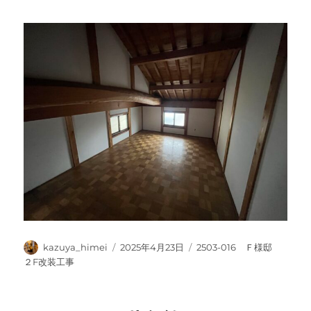
投
投
カ
kazuya_himei
2025年4月23日
2503-016 Ｆ様邸
稿
稿
テ
２F改装工事
者
日:
ゴ
リ
ー