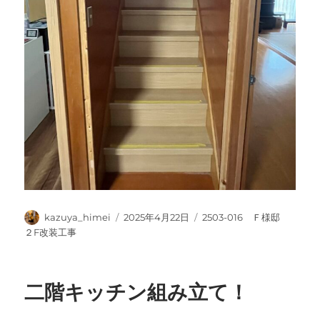
投
投
カ
kazuya_himei
2025年4月22日
2503-016 Ｆ様邸
稿
稿
テ
２F改装工事
者
日:
ゴ
リ
ー
二階キッチン組み立て！