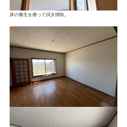
床の養生を捲って拭き掃除。