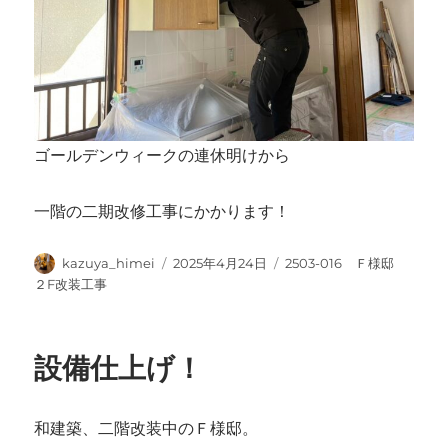
ゴールデンウィークの連休明けから
一階の二期改修工事にかかります！
投
投
カ
kazuya_himei
2025年4月24日
2503-016 Ｆ様邸
稿
稿
テ
２F改装工事
者
日:
ゴ
リ
ー
設備仕上げ！
和建築、二階改装中のＦ様邸。