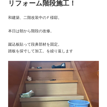
リフォーム階段施工！
和建築、二階改装中のＦ様邸。
本日は朝から階段の改修。
蹴込板貼って段鼻部材を固定。
踏板を採寸して加工。を繰り返します